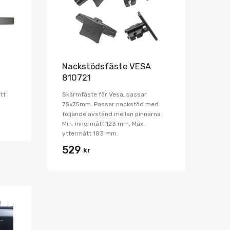
Nackstödsfäste VESA
810721
tt
Skärmfäste för Vesa, passar
75x75mm. Passar nackstöd med
följande avstånd mellan pinnarna:
Min. innermått 123 mm, Max.
yttermått 183 mm.
529
kr
Lägg i önskelista
Jämför