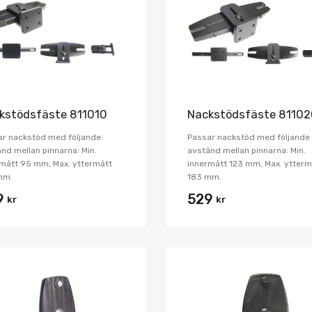
Jämför
kstödsfäste 811010
Nackstödsfäste 8110
ar nackstöd med följande
Passar nackstöd med följande
nd mellan pinnarna: Min.
avstånd mellan pinnarna: Min.
mått 95 mm, Max. yttermått
innermått 123 mm, Max. ytterm
mm.
183 mm.
9
529
kr
kr
Lägg i önskelista
Jämför