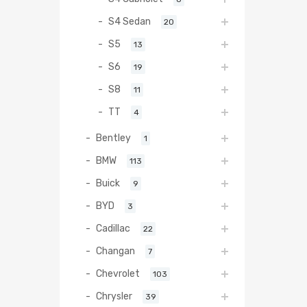
S4 Sedan
20
S5
13
S6
19
S8
11
TT
4
Bentley
1
BMW
113
Buick
9
BYD
3
Cadillac
22
Changan
7
Chevrolet
103
Chrysler
39