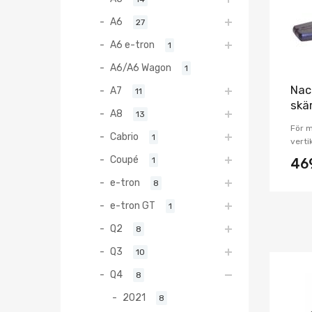
A6
27
A6 e-tron
1
A6/A6 Wagon
1
Nac
A7
11
skä
A8
13
För 
Cabrio
1
verti
Coupé
1
46
e-tron
8
e-tron GT
1
Q2
8
Q3
10
Q4
8
2021
8