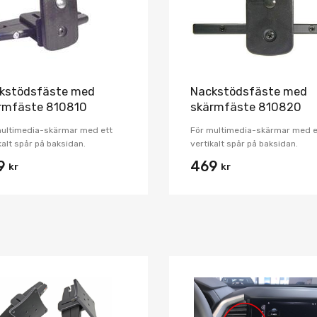
kstödsfäste med
Nackstödsfäste med
rmfäste 810810
skärmfäste 810820
multimedia-skärmar med ett
För multimedia-skärmar med e
kalt spår på baksidan.
vertikalt spår på baksidan.
9
469
kr
kr
Lägg i önskelista
Jämför