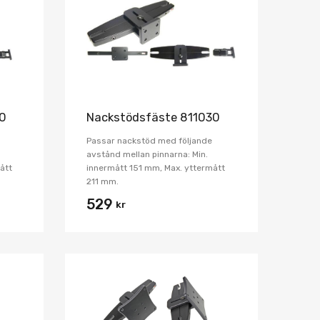
Jämför
Jämför
20
Nackstödsfäste 811030
Passar nackstöd med följande
avstånd mellan pinnarna: Min.
ått
innermått 151 mm, Max. yttermått
211 mm.
529
kr
Lägg i önskelista
Lägg i önskelist
Jämför
Jämför