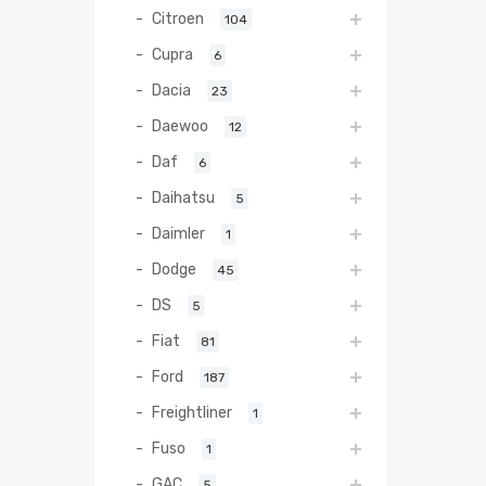
Citroen
104
Cupra
6
Dacia
23
Daewoo
12
Daf
6
Daihatsu
5
Daimler
1
Dodge
45
DS
5
Fiat
81
Ford
187
Freightliner
1
Fuso
1
GAC
5