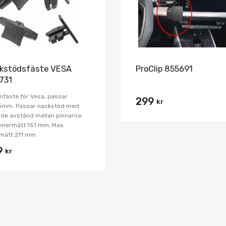
kstödsfäste VESA
ProClip 855691
731
fäste för Vesa, passar
299
kr
5mm. Passar nackstöd med
nde avstånd mellan pinnarna:
innermått 151 mm, Max.
mått 211 mm.
9
kr