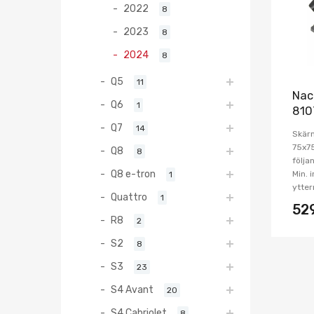
2022
8
2023
8
2024
8
Q5
11
Nac
Q6
1
810
Q7
14
Skärm
75x7
Q8
8
följa
Q8 e-tron
Min. 
1
ytter
Quattro
1
52
R8
2
S2
8
S3
23
S4 Avant
20
S4 Cabriolet
8