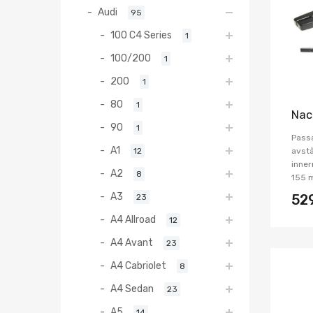
Audi
95
100 C4 Series
1
100/200
1
200
1
80
1
Nac
90
1
Pass
A1
12
avstå
inner
A2
8
155 
A3
23
52
A4 Allroad
12
A4 Avant
23
A4 Cabriolet
8
A4 Sedan
23
A5
14