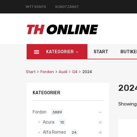
MITT KONTO
KUNDTJÄNST
KATEGORIER
START
BUTIKE
Start
Fordon
Audi
Q4
2024
202
KATEGORIER
Showing a
Fordon
3889
Acura
10
Alfa Romeo
24