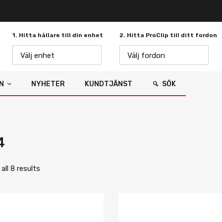
1. Hitta hållare till din enhet
2. Hitta ProClip till ditt fordon
Välj enhet
Välj fordon
N
NYHETER
KUNDTJÄNST
SÖK
4
ll 8 results
Lägg i önskelista