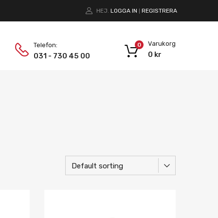
HEJ.
LOGGA IN
REGISTRERA
|
Varukorg
Telefon:
0
0
kr
031 - 730 45 00
Lägg i önskelista
Lägg i önskelist