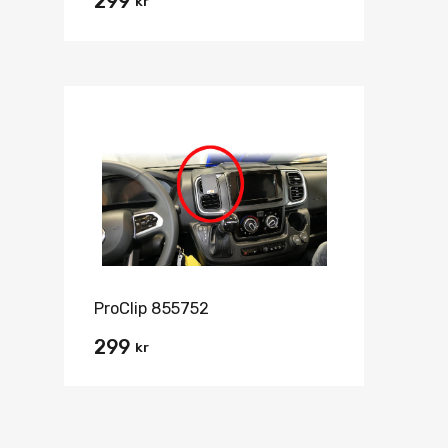
299
kr
ProClip 855752
299
kr