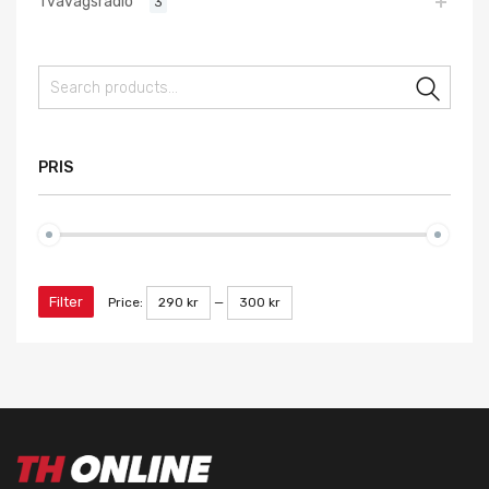
Tvåvägsradio
3
Sear
PRIS
Filter
Price:
290 kr
—
300 kr