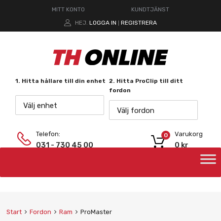
MITT KONTO
KUNDTJÄNST
HEJ.
LOGGA IN
REGISTRERA
|
1. Hitta hållare till din enhet
2. Hitta ProClip till ditt
fordon
Välj enhet
Välj fordon
Telefon:
Varukorg
0
031 - 730 45 00
0
kr
Start
Fordon
Ram
ProMaster