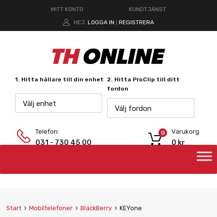
MITT KONTO
KUNDTJÄNST
HEJ.
LOGGA IN
REGISTRERA
|
1. Hitta hållare till din enhet
2. Hitta ProClip till ditt
fordon
Välj enhet
Välj fordon
Telefon:
Varukorg
0
031 - 730 45 00
0
kr
Start
Mobiltelefoner
BlackBerry
KEYone