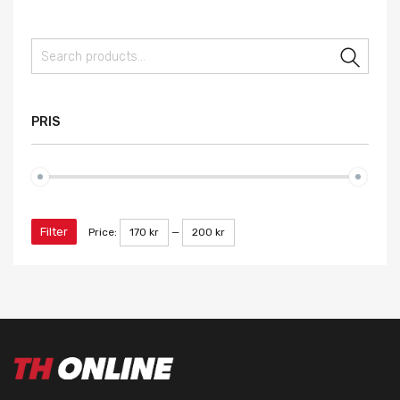
Sear
PRIS
Filter
Price:
170 kr
—
200 kr