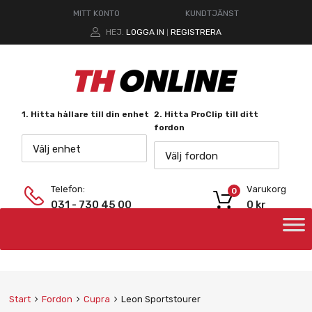
MITT KONTO
KUNDTJÄNST
HEJ.
LOGGA IN
REGISTRERA
|
1. Hitta hållare till din enhet
2. Hitta ProClip till ditt
fordon
Välj enhet
Välj fordon
Telefon:
Varukorg
0
031 - 730 45 00
0
kr
Start
Fordon
Cupra
Leon Sportstourer