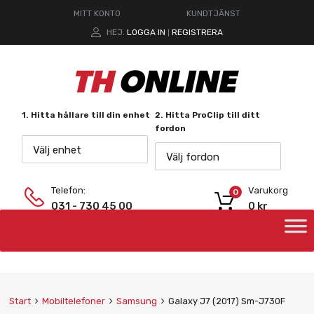
MITT KONTO
KUNDTJÄNST
HEJ.
LOGGA IN
REGISTRERA
|
1. Hitta hållare till din enhet
2. Hitta ProClip till ditt
fordon
Välj enhet
Välj fordon
Telefon:
Varukorg
0
031 - 730 45 00
0
kr
Start
Mobiltelefoner
Samsung
Galaxy J7 (2017) Sm-J730F