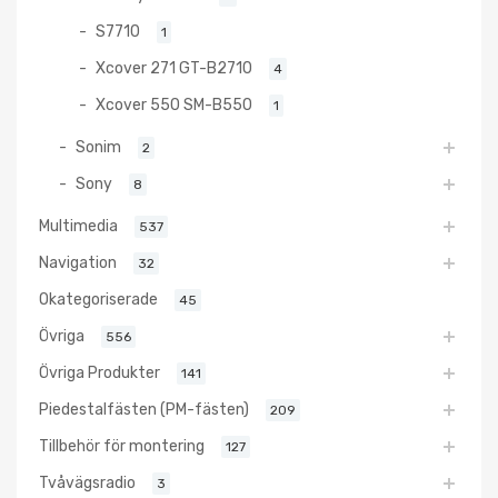
S7710
1
Xcover 271 GT-B2710
4
Xcover 550 SM-B550
1
Sonim
2
Sony
8
Multimedia
537
Navigation
32
Okategoriserade
45
Övriga
556
Övriga Produkter
141
Piedestalfästen (PM-fästen)
209
Tillbehör för montering
127
Tvåvägsradio
3