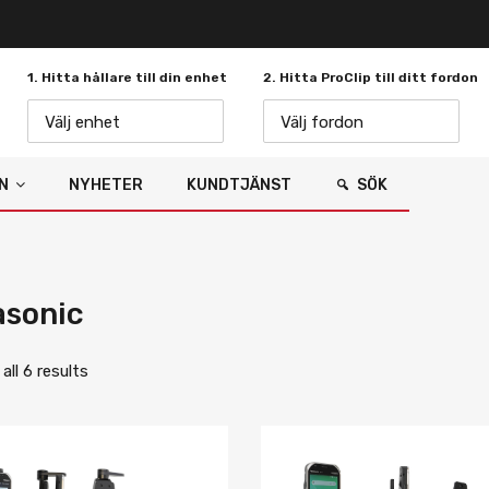
1. Hitta hållare till din enhet
2. Hitta ProClip till ditt fordon
Välj enhet
Välj fordon
N
NYHETER
KUNDTJÄNST
SÖK
asonic
ll 6 results
Lägg i önskelista