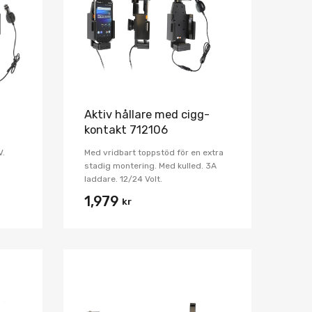
Jämför
Jämför
-
Aktiv hållare med cigg-
kontakt 712106
V.
Med vridbart toppstöd för en extra
stadig montering. Med kulled. 3A
laddare. 12/24 Volt.
1,979
kr
Lägg i önskelista
Lägg i önskelist
Jämför
Jämför