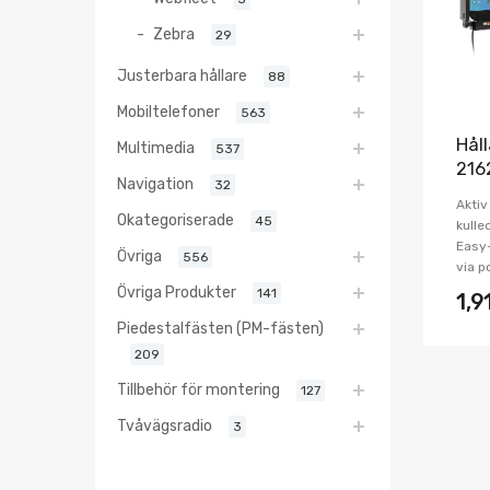
Zebra
29
Justerbara hållare
88
Mobiltelefoner
563
Hål
Multimedia
537
216
Navigation
32
Aktiv
Okategoriserade
45
kulle
Easy
Övriga
556
via p
Övriga Produkter
141
1,9
Piedestalfästen (PM-fästen)
209
Tillbehör för montering
127
Tvåvägsradio
3