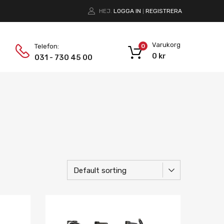
HEJ.
LOGGA IN
REGISTRERA
|
Varukorg
Telefon:
0
0
kr
031 - 730 45 00
Lägg i önskelista
Lägg i önskelist