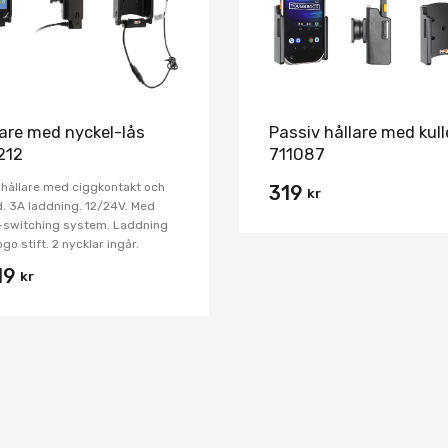
lare med nyckel-lås
Passiv hållare med kul
212
711087
 hållare med ciggkontakt och
319
kr
d. 3A laddning. 12/24V. Med
-switching system. Laddning
ogo stift. 2 nycklar ingår.
19
kr