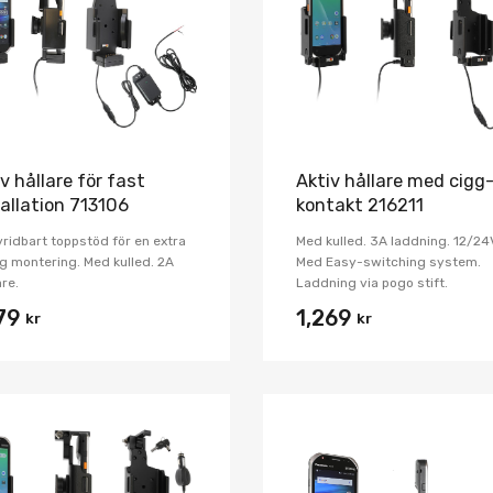
Jämför
v hållare för fast
Aktiv hållare med cigg
tallation 713106
kontakt 216211
ridbart toppstöd för en extra
Med kulled. 3A laddning. 12/24
g montering. Med kulled. 2A
Med Easy-switching system.
re.
Laddning via pogo stift.
979
1,269
kr
kr
Lägg i önskelista
Jämför