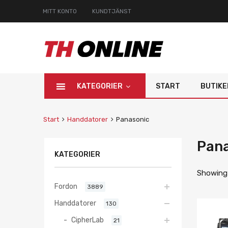
MITT KONTO
KUNDTJÄNST
KATEGORIER
START
BUTIKE
Start
Handdatorer
Panasonic
Pan
KATEGORIER
Showing a
Fordon
3889
Handdatorer
130
CipherLab
21