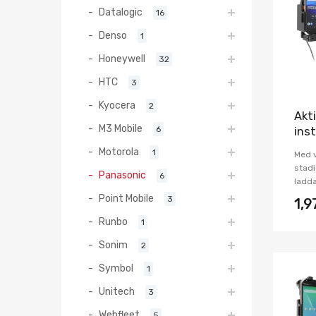
Datalogic
16
Denso
1
Honeywell
32
HTC
3
Kyocera
2
Akti
M3 Mobile
6
ins
Motorola
1
Med v
stadi
Panasonic
6
ladda
Point Mobile
3
1,
Runbo
1
Sonim
2
Symbol
1
Unitech
3
Webfleet
5