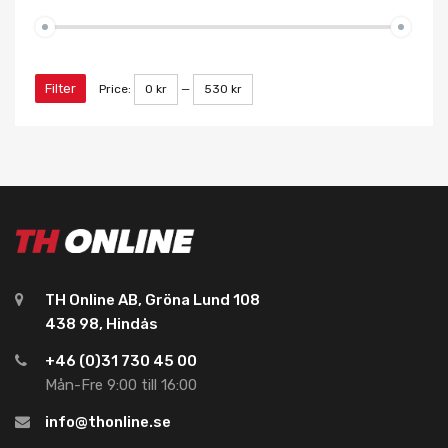
Filter
Price:
0 kr
—
530 kr
TH Online AB, Gröna Lund 108
438 98, Hindås
+46 (0)31 730 45 00
Mån-Fre 9:00 till 16:00
info@thonline.se