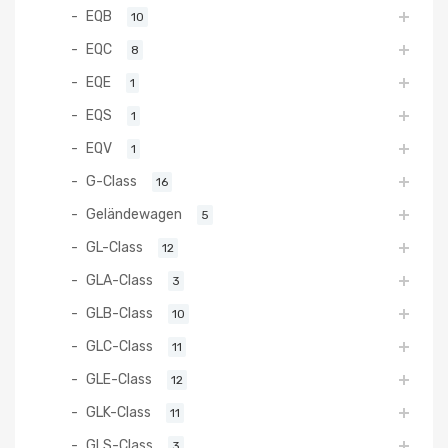
EQB
10
EQC
8
EQE
1
EQS
1
EQV
1
G-Class
16
Geländewagen
5
GL-Class
12
GLA-Class
3
GLB-Class
10
GLC-Class
11
GLE-Class
12
GLK-Class
11
GLS-Class
3