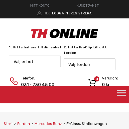
MITT KONTO
KUNDTJÄNST
HEJ.
LOGGA IN
REGISTRERA
|
1. Hitta hållare till din enhet
2. Hitta ProClip till ditt
fordon
Välj enhet
Välj fordon
Telefon:
Varukorg
0
031 - 730 45 00
0
kr
Start
Fordon
Mercedes Benz
E-Class, Stationwagon