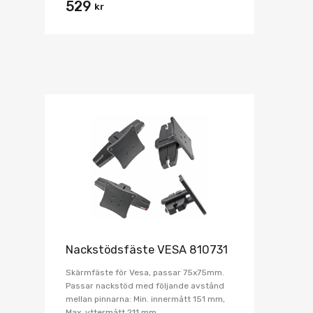
529
kr
Nackstödsfäste VESA 810731
Skärmfäste för Vesa, passar 75x75mm.
Passar nackstöd med följande avstånd
mellan pinnarna: Min. innermått 151 mm,
Max. yttermått 211 mm.