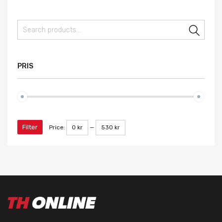
Sear
PRIS
Filter
Price:
0 kr
—
530 kr