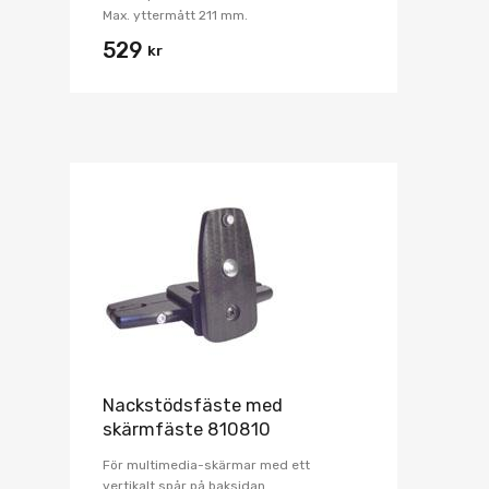
Max. yttermått 211 mm.
529
kr
Nackstödsfäste med
skärmfäste 810810
För multimedia-skärmar med ett
vertikalt spår på baksidan.