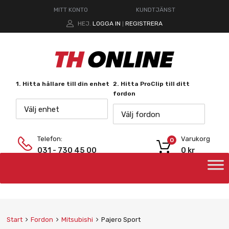
MITT KONTO
KUNDTJÄNST
HEJ.
LOGGA IN
REGISTRERA
|
1. Hitta hållare till din enhet
2. Hitta ProClip till ditt
fordon
Välj enhet
Välj fordon
Telefon:
Varukorg
0
031 - 730 45 00
0
kr
Start
Fordon
Mitsubishi
Pajero Sport