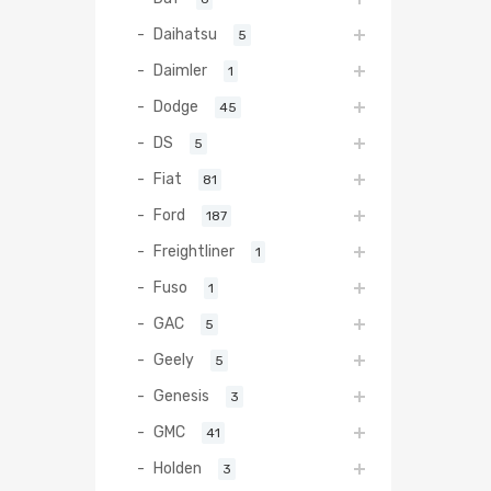
Daihatsu
5
Daimler
1
Dodge
45
DS
5
Fiat
81
Ford
187
Freightliner
1
Fuso
1
GAC
5
Geely
5
Genesis
3
GMC
41
Holden
3