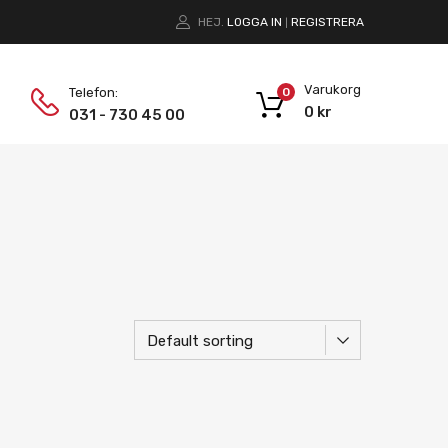
HEJ.
LOGGA IN
REGISTRERA
|
Varukorg
Telefon:
0
0
kr
031 - 730 45 00