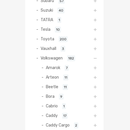
Subaru
57
Suzuki
40
TATRA
1
Tesla
10
Toyota
200
Vauxhall
3
Volkswagen
182
Amarok
7
Arteon
11
Beetle
11
Bora
9
Cabrio
1
Caddy
17
Caddy Cargo
2