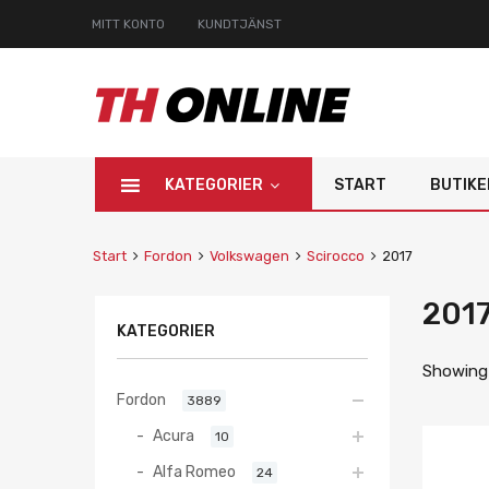
MITT KONTO
KUNDTJÄNST
KATEGORIER
START
BUTIKE
Start
Fordon
Volkswagen
Scirocco
2017
201
KATEGORIER
Showing 
Fordon
3889
Acura
10
Alfa Romeo
24