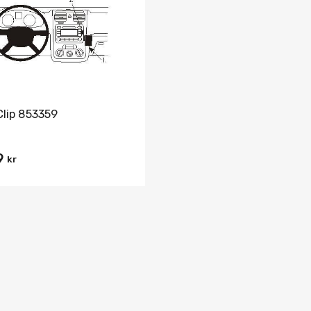
Jämför
Clip 853359
9
kr