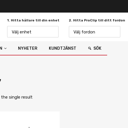
1. Hitta hållare till din enhet
2. Hitta ProClip till ditt fordon
Välj enhet
Välj fordon
N
NYHETER
KUNDTJÄNST
SÖK
7
the single result
Lägg i önskelista