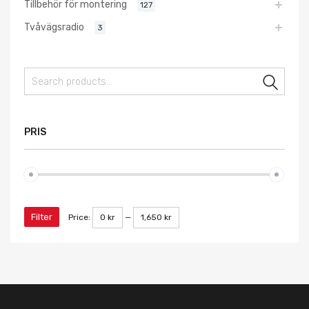
Tillbehör för montering
127
Tvåvägsradio
3
Sear
PRIS
Filter
Price:
0 kr
—
1,650 kr