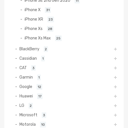
iPhone SE 2nd Gen 2020
11
iPhone X
31
iPhone XR
23
iPhone Xs
28
iPhone Xs Max
25
BlackBerry
2
Cassidian
1
CAT
3
Garmin
1
Google
12
Huawei
17
LG
2
Microsoft
3
Motorola
10