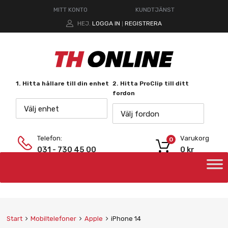
MITT KONTO
KUNDTJÄNST
HEJ.
LOGGA IN
REGISTRERA
|
1. Hitta hållare till din enhet
2. Hitta ProClip till ditt
fordon
Välj enhet
Välj fordon
Telefon:
Varukorg
0
031 - 730 45 00
0
kr
Start
Mobiltelefoner
Apple
iPhone 14