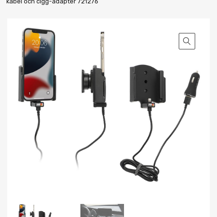
kabel och cigg-adapter 721276