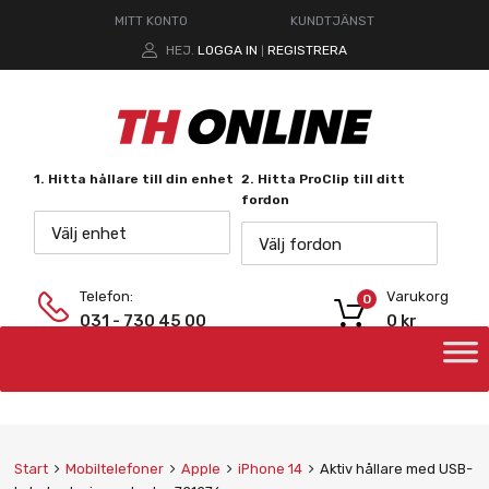
MITT KONTO
KUNDTJÄNST
HEJ.
LOGGA IN
REGISTRERA
|
1. Hitta hållare till din enhet
2. Hitta ProClip till ditt
fordon
Välj enhet
Välj fordon
Telefon:
Varukorg
0
031 - 730 45 00
0
kr
Start
Mobiltelefoner
Apple
iPhone 14
Aktiv hållare med USB-