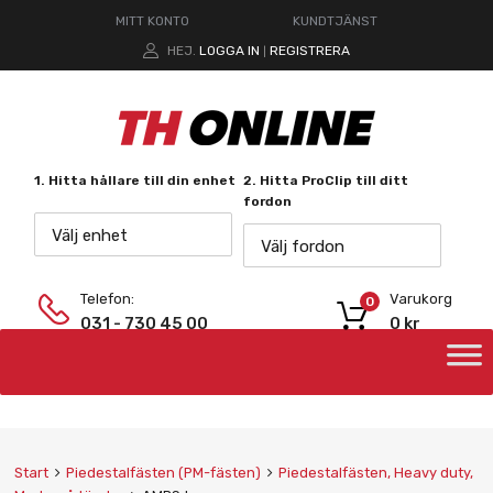
MITT KONTO
KUNDTJÄNST
HEJ.
LOGGA IN
REGISTRERA
|
1. Hitta hållare till din enhet
2. Hitta ProClip till ditt
fordon
Välj enhet
Välj fordon
Telefon:
Varukorg
0
031 - 730 45 00
0
kr
Start
Piedestalfästen (PM-fästen)
Piedestalfästen, Heavy duty,