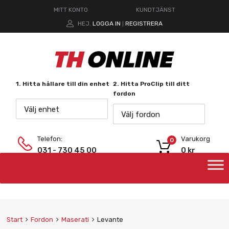
MITT KONTO
KUNDTJÄNST
HEJ.
LOGGA IN
REGISTRERA
|
1. Hitta hållare till din enhet
2. Hitta ProClip till ditt
fordon
Välj enhet
Välj fordon
Telefon:
Varukorg
0
031 - 730 45 00
0
kr
Start
Fordon
Maserati
Levante