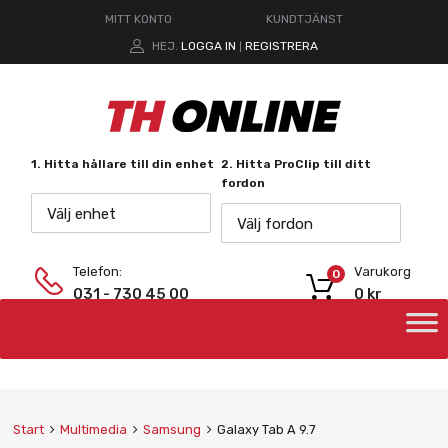
MITT KONTO
KUNDTJÄNST
HEJ.
LOGGA IN
REGISTRERA
|
1. Hitta hållare till din enhet
2. Hitta ProClip till ditt
fordon
Välj enhet
Välj fordon
Telefon:
Varukorg
0
031 - 730 45 00
0
kr
Start
Multimedia
Samsung
Galaxy Tab A 9.7