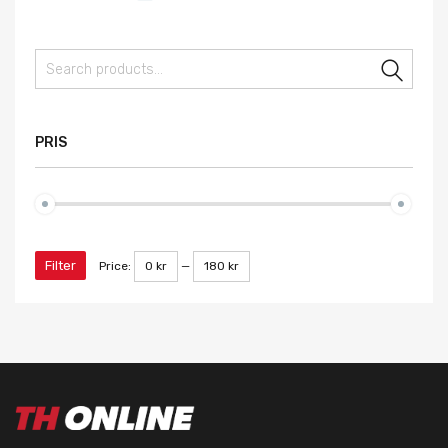
Sear
PRIS
Filter
Price:
0 kr
—
180 kr