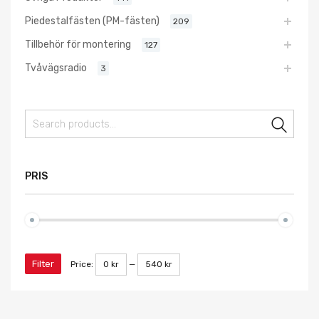
Piedestalfästen (PM-fästen)
209
Tillbehör för montering
127
Tvåvägsradio
3
Sear
PRIS
Filter
Price:
0 kr
—
540 kr