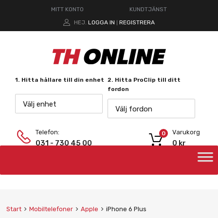
MITT KONTO
KUNDTJÄNST
HEJ.
LOGGA IN
REGISTRERA
|
1. Hitta hållare till din enhet
2. Hitta ProClip till ditt
fordon
Välj enhet
Välj fordon
Telefon:
Varukorg
0
031 - 730 45 00
0
kr
Start
Mobiltelefoner
Apple
iPhone 6 Plus