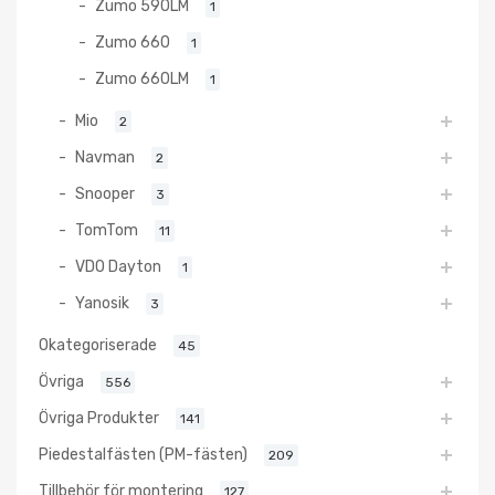
Zumo 590LM
1
Zumo 660
1
Zumo 660LM
1
Mio
2
Navman
2
Snooper
3
TomTom
11
VDO Dayton
1
Yanosik
3
Okategoriserade
45
Övriga
556
Övriga Produkter
141
Piedestalfästen (PM-fästen)
209
Tillbehör för montering
127