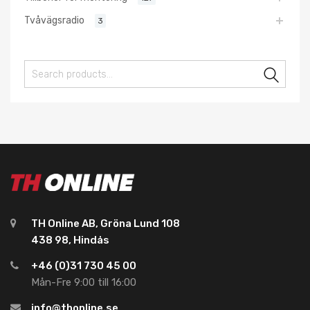
Tvåvägsradio
3
Sear
TH Online AB, Gröna Lund 108
438 98, Hindås
+46 (0)31 730 45 00
Mån-Fre 9:00 till 16:00
info@thonline.se