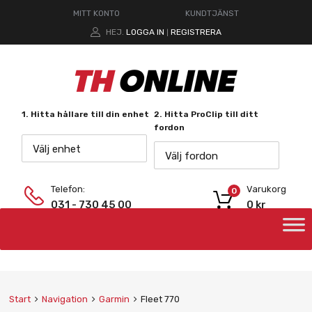
MITT KONTO
KUNDTJÄNST
HEJ.
LOGGA IN
REGISTRERA
|
1. Hitta hållare till din enhet
2. Hitta ProClip till ditt
fordon
Välj enhet
Välj fordon
Telefon:
Varukorg
0
031 - 730 45 00
0
kr
Start
Navigation
Garmin
Fleet 770