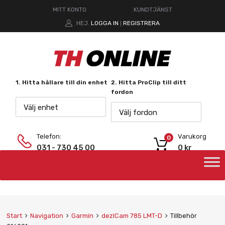
MITT KONTO
KUNDTJÄNST
HEJ.
LOGGA IN
REGISTRERA
|
1. Hitta hållare till din enhet
2. Hitta ProClip till ditt
fordon
Välj enhet
Välj fordon
Telefon:
Varukorg
0
031 - 730 45 00
0
kr
Start
Navigation
Garmin
dezlCam 785 LMT-D
Tillbehör