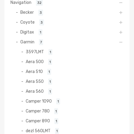
Navigation
32
Becker
3
Coyote
3
Digitax
1
Garmin
7
3597LMT
1
Aera 500
1
Aera 510
1
Aera 550
1
Aera 560
1
Camper 1090
1
Camper 780
1
Camper 890
1
dezl 560LMT
1