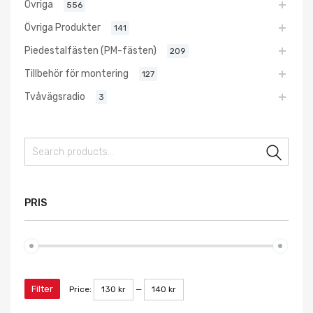
Övriga
556
Övriga Produkter
141
Piedestalfästen (PM-fästen)
209
Tillbehör för montering
127
Tvåvägsradio
3
Sear
PRIS
Filter
Price:
130 kr
—
140 kr