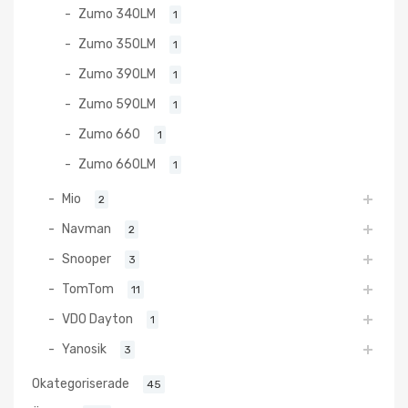
Zumo 340LM
1
Zumo 350LM
1
Zumo 390LM
1
Zumo 590LM
1
Zumo 660
1
Zumo 660LM
1
Mio
2
Navman
2
Snooper
3
TomTom
11
VDO Dayton
1
Yanosik
3
Okategoriserade
45