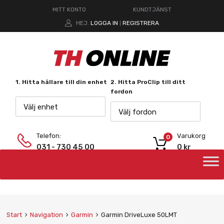
MITT KONTO
KUNDTJÄNST
HEJ.
LOGGA IN
REGISTRERA
|
1. Hitta hållare till din enhet
2. Hitta ProClip till ditt
fordon
Välj enhet
Välj fordon
Telefon:
Varukorg
0
031 - 730 45 00
0
kr
Start
Navigation
Garmin
Garmin DriveLuxe 50LMT