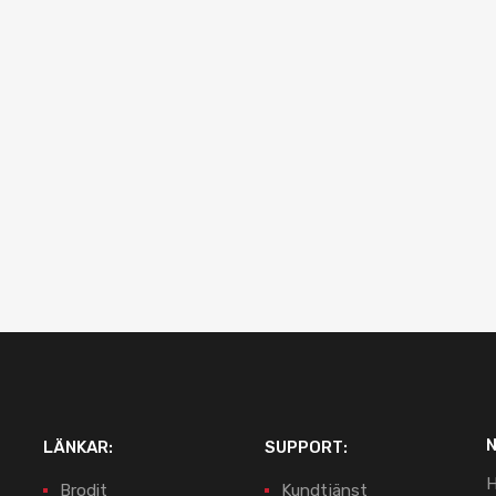
LÄNKAR:
SUPPORT:
H
Brodit
Kundtjänst