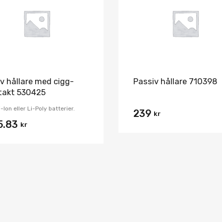
Jämför
iv hållare med cigg-
Passiv hållare 710398
takt 530425
i-Ion eller Li-Poly batterier.
239
kr
5.83
kr