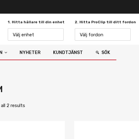
1. Hitta hållare till din enhet
2. Hitta ProClip till ditt fordon
Välj enhet
Välj fordon
N
NYHETER
KUNDTJÄNST
SÖK
M
ll 2 results
Lägg i önskelista