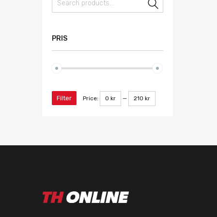
Search
PRIS
Filter
Price:
0 kr
—
210 kr