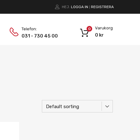
HEJ.
LOGGA IN
REGISTRERA
|
Varukorg
Telefon:
0
0
kr
031 - 730 45 00
Lägg i önskelista