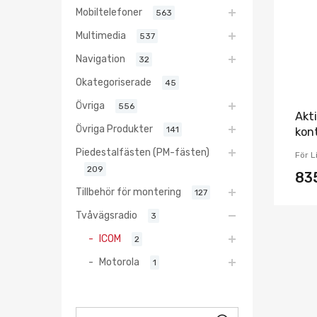
Mobiltelefoner
563
Multimedia
537
Navigation
32
Okategoriserade
45
Övriga
556
Akt
Övriga Produkter
141
kon
Piedestalfästen (PM-fästen)
För L
209
83
Tillbehör för montering
127
Tvåvägsradio
3
ICOM
2
Motorola
1