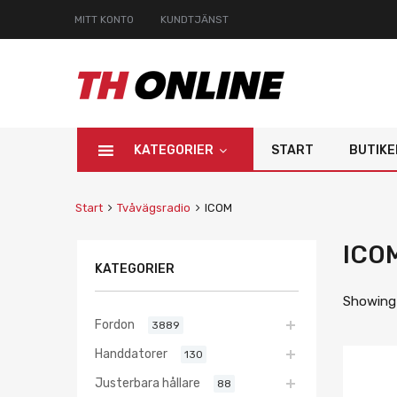
MITT KONTO
KUNDTJÄNST
KATEGORIER
START
BUTIKE
Start
Tvåvägsradio
ICOM
ICO
KATEGORIER
Showing a
Fordon
3889
Handdatorer
130
Justerbara hållare
88