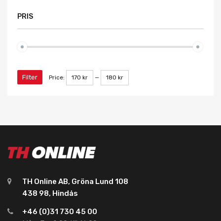
PRIS
Filter
Price:
170 kr
—
180 kr
TH Online AB, Gröna Lund 108
438 98, Hindås
+46 (0)31 730 45 00