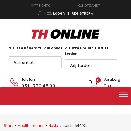
MITT KONTO
KUNDTJÄNST
HEJ.
LOGGA IN
REGISTRERA
|
1. Hitta hållare till din enhet
2. Hitta ProClip till ditt
fordon
Välj enhet
Välj fordon
Telefon:
Varukorg
0
031 - 730 45 00
0
kr
Start
Mobiltelefoner
Nokia
Lumia 640 XL