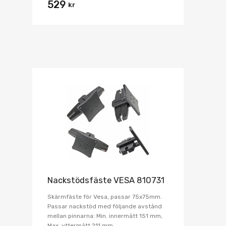
529
kr
Nackstödsfäste VESA 810731
Skärmfäste för Vesa, passar 75x75mm.
Passar nackstöd med följande avstånd
mellan pinnarna: Min. innermått 151 mm,
Max. yttermått 211 mm.