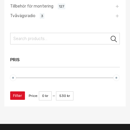
Tillbehör för montering
127
Tvåvägsradio
3
Sear
PRIS
Filter
Price:
0 kr
—
530 kr