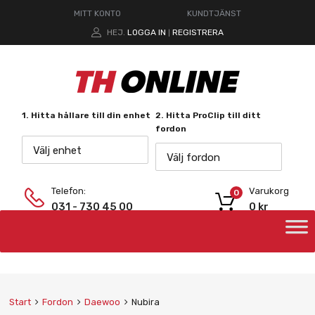
MITT KONTO
KUNDTJÄNST
HEJ.
LOGGA IN
REGISTRERA
|
1. Hitta hållare till din enhet
2. Hitta ProClip till ditt
fordon
Välj enhet
Välj fordon
Telefon:
Varukorg
0
031 - 730 45 00
0
kr
Start
Fordon
Daewoo
Nubira