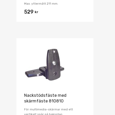
Max. yttermått 211 mm.
529
kr
Nackstödsfäste med
skärmfäste 810810
För multimedia-skärmar med ett
vertikalt spår på baksidan.