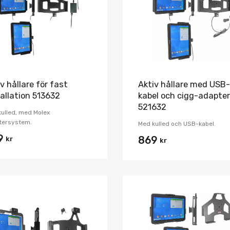
Jämför
v hållare för fast
Aktiv hållare med USB-
tallation 513632
kabel och cigg-adapter
521632
ulled, med Molex
tersystem.
Med kulled och USB-kabel.
9
kr
869
kr
Lägg i önskelista
Jämför