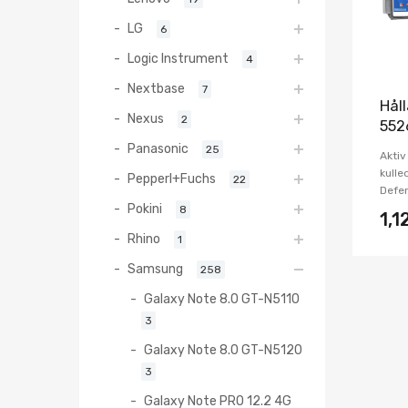
LG
6
Logic Instrument
4
Nextbase
7
Hål
Nexus
2
552
Panasonic
25
Aktiv
kulle
Pepperl+Fuchs
22
Defen
Pokini
8
1,1
Rhino
1
Samsung
258
Galaxy Note 8.0 GT-N5110
3
Galaxy Note 8.0 GT-N5120
3
Galaxy Note PRO 12.2 4G