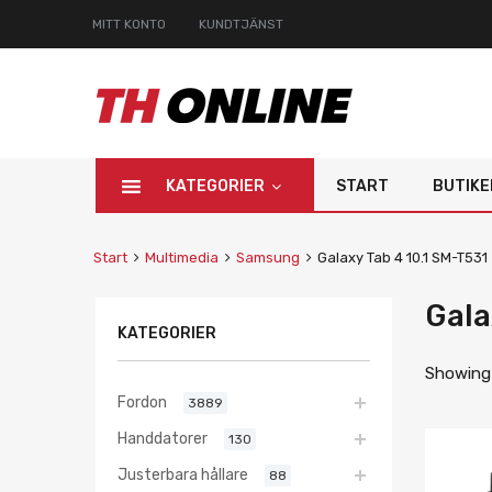
MITT KONTO
KUNDTJÄNST
KATEGORIER
START
BUTIKE
Start
Multimedia
Samsung
Galaxy Tab 4 10.1 SM-T531
Gala
KATEGORIER
Showing a
Fordon
3889
Handdatorer
130
Justerbara hållare
88