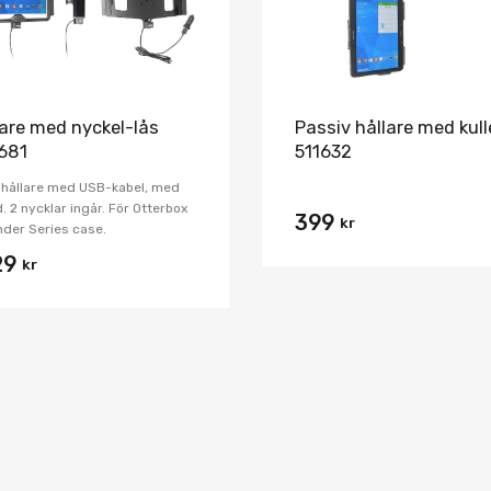
lare med nyckel-lås
Passiv hållare med kul
681
511632
 hållare med USB-kabel, med
d. 2 nycklar ingår. För Otterbox
399
kr
der Series case.
29
kr