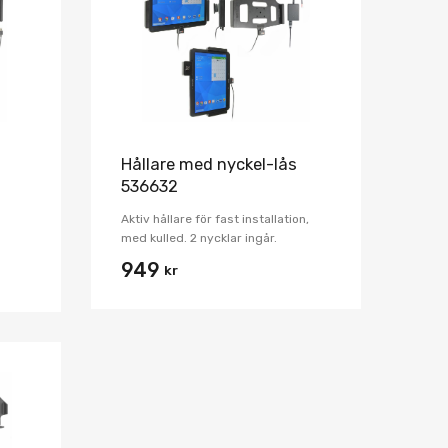
Jämför
Jämför
Hållare med nyckel-lås
536632
Aktiv hållare för fast installation,
med kulled. 2 nycklar ingår.
949
kr
Lägg i önskelista
Jämför