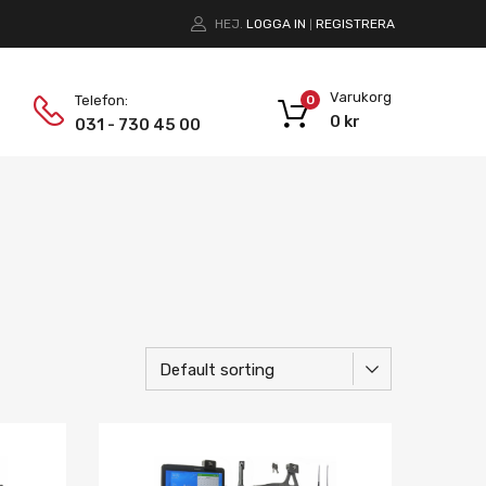
HEJ.
LOGGA IN
REGISTRERA
|
Varukorg
Telefon:
0
0
kr
031 - 730 45 00
Lägg i önskelista
Lägg i önskelist