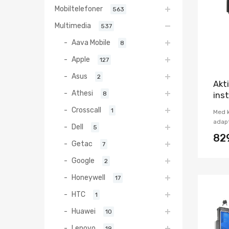
Mobiltelefoner
563
Multimedia
537
Aava Mobile
8
Apple
127
Asus
2
Akti
Athesi
8
ins
Crosscall
1
Med k
adap
Dell
5
82
Getac
7
Google
2
Honeywell
17
HTC
1
Huawei
10
Lenovo
19