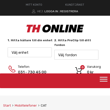
MITT KONTO
KUNDTJÄNST
HEJ.
LOGGA IN
REGISTRERA
|
1. Hitta hållare till din enhet
2. Hitta ProClip till ditt
fordon
Välj enhet
Välj fordon
Telefon:
Varukorg
0
031 - 730 45 00
0
kr
Start
Mobiltelefoner
CAT