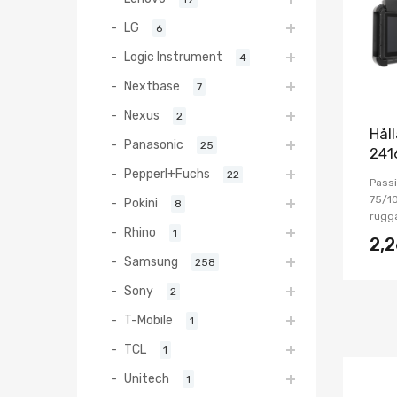
LG
6
Logic Instrument
4
Nextbase
7
Nexus
2
Hål
Panasonic
25
241
Pepperl+Fuchs
22
Passi
75/10
Pokini
8
rugga
Rhino
1
2,
Samsung
258
Sony
2
T-Mobile
1
TCL
1
Unitech
1