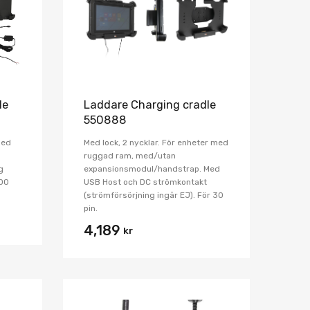
le
Laddare Charging cradle
550888
med
Med lock, 2 nycklar. För enheter med
ruggad ram, med/utan
g
expansionsmodul/handstrap. Med
100
USB Host och DC strömkontakt
(strömförsörjning ingår EJ). För 30
pin.
4,189
kr
Lägg i önskelista
Lägg i önskelist