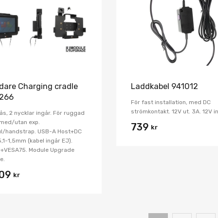
Jämför
dare Charging cradle
Laddkabel 941012
266
För fast installation, med DC
strömkontakt. 12V ut. 3A. 12V in
ås, 2 nycklar ingår. För ruggad
 med/utan exp.
739
kr
l/handstrap. USB-A Host+DC
,1-1,5mm (kabel ingår EJ).
+VESA75. Module Upgrade
e.
709
kr