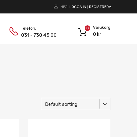
HEJ.
LOGGA IN
REGISTRERA
|
Varukorg
Telefon:
0
0
kr
031 - 730 45 00
Lägg i önskelista
Lägg i önskelist