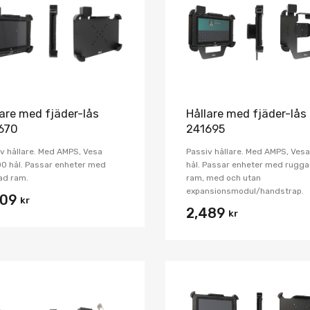
Jämför
lare med fjäder-lås
Hållare med fjäder-lås
670
241695
v hållare. Med AMPS, Vesa
Passiv hållare. Med AMPS, Vesa
0 hål. Passar enheter med
hål. Passar enheter med rugg
ad ram.
ram, med och utan
expansionsmodul/handstrap.
009
kr
2,489
kr
Lägg i önskelista
Jämför