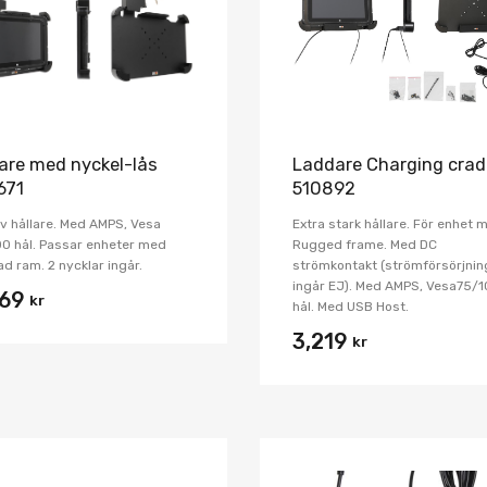
lare med nyckel-lås
Laddare Charging crad
671
510892
v hållare. Med AMPS, Vesa
Extra stark hållare. För enhet 
0 hål. Passar enheter med
Rugged frame. Med DC
d ram. 2 nycklar ingår.
strömkontakt (strömförsörjnin
ingår EJ). Med AMPS, Vesa75/
269
kr
hål. Med USB Host.
3,219
kr
Lägg i önskelista