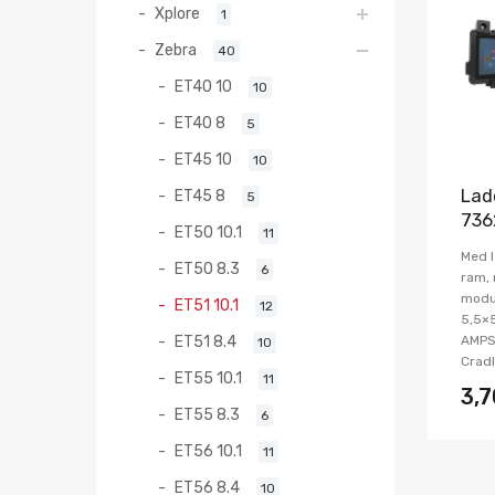
Xplore
1
Zebra
40
ET40 10
10
ET40 8
5
ET45 10
10
Lad
ET45 8
5
736
ET50 10.1
11
Med l
ET50 8.3
6
ram,
modu
ET51 10.1
12
5,5×5
ET51 8.4
AMPS
10
Cradl
ET55 10.1
11
3,
ET55 8.3
6
ET56 10.1
11
ET56 8.4
10