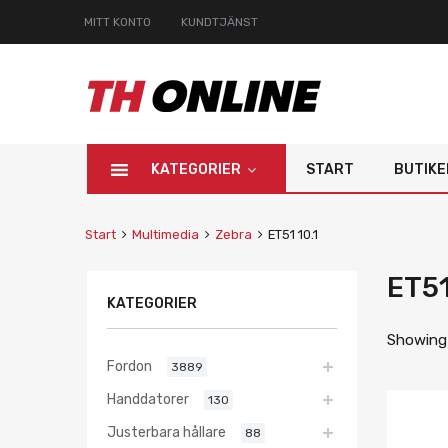
MITT KONTO
KUNDTJÄNST
KATEGORIER
START
BUTIKE
Start
Multimedia
Zebra
ET51 10.1
ET51
KATEGORIER
Showing 
Fordon
3889
Handdatorer
130
Justerbara hållare
88