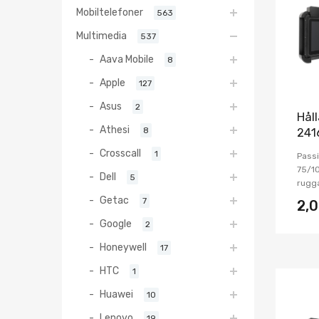
Mobiltelefoner
563
Multimedia
537
Aava Mobile
8
Apple
127
Asus
2
Hål
Athesi
8
241
Crosscall
1
Passi
75/10
Dell
5
rugg
Getac
7
2,
Google
2
Honeywell
17
HTC
1
Huawei
10
Lenovo
19