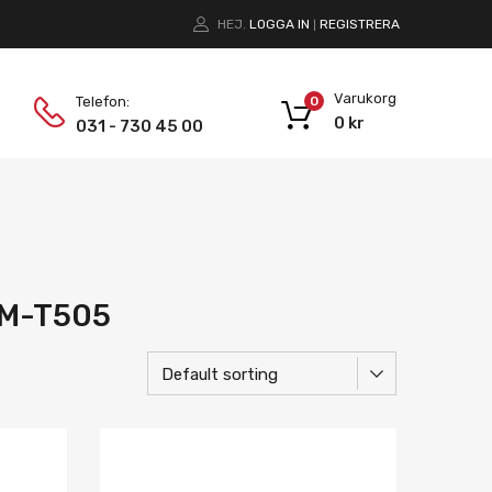
HEJ.
LOGGA IN
REGISTRERA
|
Varukorg
Telefon:
0
0
kr
031 - 730 45 00
SM-T505
Lägg i önskelista
Lägg i önskelist