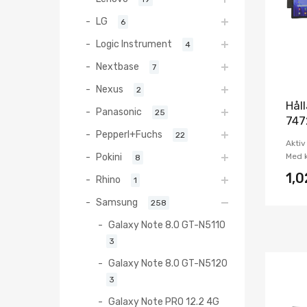
LG
6
Logic Instrument
4
Nextbase
7
Nexus
2
Hål
Panasonic
25
747
Pepperl+Fuchs
22
Aktiv
Pokini
Med k
8
1,
Rhino
1
Samsung
258
Galaxy Note 8.0 GT-N5110
3
Galaxy Note 8.0 GT-N5120
3
Galaxy Note PRO 12.2 4G