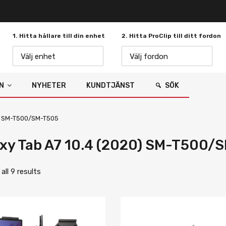
1. Hitta hållare till din enhet
2. Hitta ProClip till ditt fordon
Välj enhet
Välj fordon
N
NYHETER
KUNDTJÄNST
SÖK
0) SM-T500/SM-T505
xy Tab A7 10.4 (2020) SM-T500/
ll 9 results
Lägg i önskelista