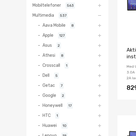
Mobiltelefoner
563
Multimedia
537
Aava Mobile
8
Apple
127
Asus
2
Akti
Athesi
8
ins
Crosscall
1
Med U
3.0A 
Dell
5
2A la
Getac
7
82
Google
2
Honeywell
17
HTC
1
Huawei
10
Lenovo
19