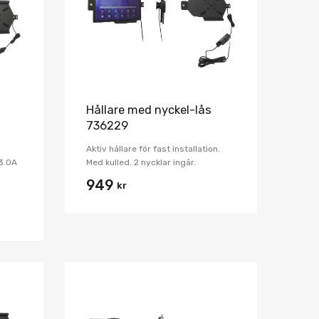
Jämför
Jämför
Hållare med nyckel-lås
736229
Aktiv hållare för fast installation.
3.0A
Med kulled. 2 nycklar ingår.
949
kr
Lägg i önskelista
Lägg i önskelist
Jämför
Jämför