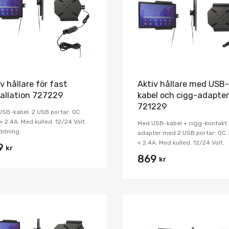
Jämför
v hållare för fast
Aktiv hållare med USB-
tallation 727229
kabel och cigg-adapter
721229
SB-kabel. 2 USB portar: QC
+ 2.4A. Med kulled. 12/24 Volt.
Med USB-kabel + cigg-kontakt
ddning.
adapter med 2 USB portar: QC 
+ 2.4A. Med kulled. 12/24 Volt.
9
kr
869
kr
Lägg i önskelista