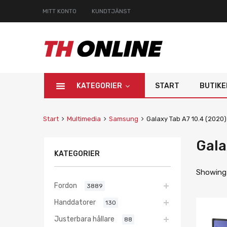
MITT KONTO
KUNDTJÄNST
KATEGORIER
START
BUTIKE
Start
Multimedia
Samsung
Galaxy Tab A7 10.4 (202
Gala
KATEGORIER
Showing a
Fordon
3889
Handdatorer
130
Justerbara hållare
88