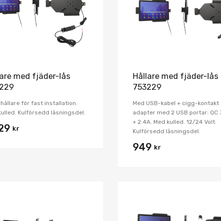
Jämför
lare med fjäder-lås
Hållare med fjäder-lås
229
753229
 hållare för fast installation.
Med USB-kabel + cigg-kontakt
ulled. Kulförsedd låsningsdel.
adapter med 2 USB portar: QC 
+ 2.4A. Med kulled. 12/24 Volt.
029
kr
Kulförsedd låsningsdel.
949
kr
Lägg i önskelista
Jämför