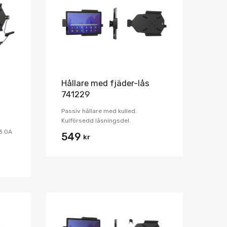
Jämför
Jämför
Hållare med fjäder-lås
741229
Passiv hållare med kulled.
Kulförsedd låsningsdel.
3.0A
549
kr
Lägg i önskelista
Lägg i önskelist