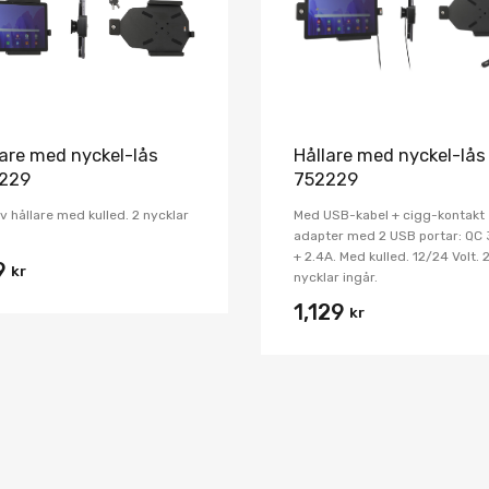
lare med nyckel-lås
Hållare med nyckel-lås
229
752229
v hållare med kulled. 2 nycklar
Med USB-kabel + cigg-kontakt
.
adapter med 2 USB portar: QC 
+ 2.4A. Med kulled. 12/24 Volt. 
9
kr
nycklar ingår.
1,129
kr