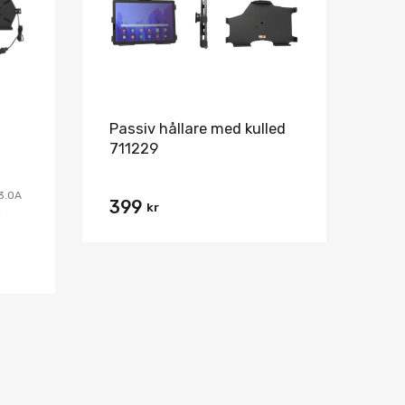
Passiv hållare med kulled
711229
3.0A
399
kr
2