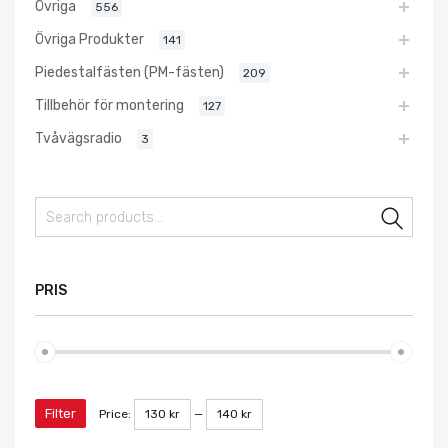
Övriga
556
Övriga Produkter
141
Piedestalfästen (PM-fästen)
209
Tillbehör för montering
127
Tvåvägsradio
3
Sear
PRIS
Filter
Price:
130 kr
—
140 kr