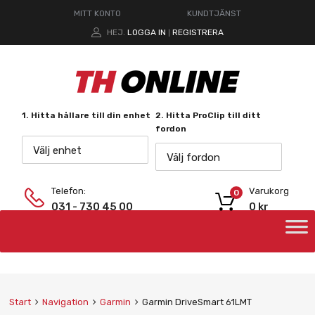
MITT KONTO
KUNDTJÄNST
HEJ.
LOGGA IN
REGISTRERA
|
1. Hitta hållare till din enhet
2. Hitta ProClip till ditt
fordon
Välj enhet
Välj fordon
Telefon:
Varukorg
0
031 - 730 45 00
0
kr
Start
Navigation
Garmin
Garmin DriveSmart 61LMT