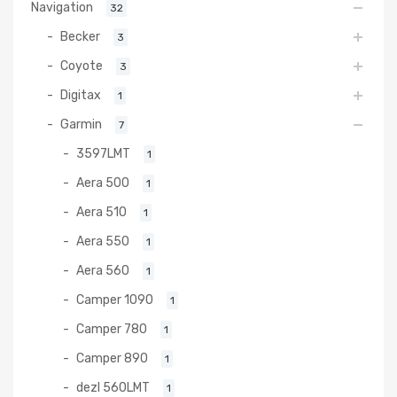
Navigation
32
Becker
3
Coyote
3
Digitax
1
Garmin
7
3597LMT
1
Aera 500
1
Aera 510
1
Aera 550
1
Aera 560
1
Camper 1090
1
Camper 780
1
Camper 890
1
dezl 560LMT
1