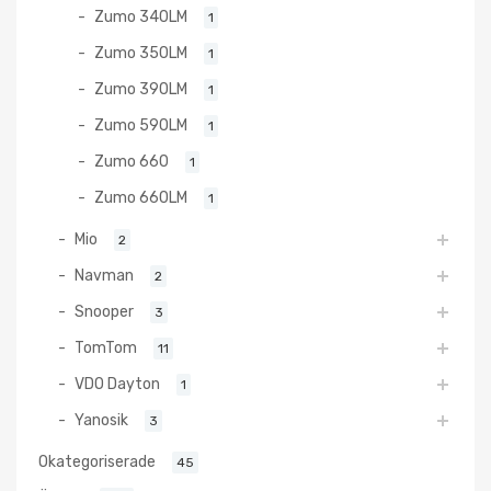
Zumo 340LM
1
Zumo 350LM
1
Zumo 390LM
1
Zumo 590LM
1
Zumo 660
1
Zumo 660LM
1
Mio
2
Navman
2
Snooper
3
TomTom
11
VDO Dayton
1
Yanosik
3
Okategoriserade
45