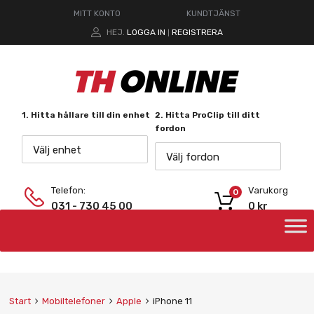
MITT KONTO
KUNDTJÄNST
HEJ.
LOGGA IN
REGISTRERA
|
1. Hitta hållare till din enhet
2. Hitta ProClip till ditt
fordon
Välj enhet
Välj fordon
Telefon:
Varukorg
0
031 - 730 45 00
0
kr
Start
Mobiltelefoner
Apple
iPhone 11