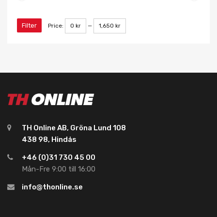
Filter
Price:
0 kr
—
1,650 kr
TH Online AB, Gröna Lund 108
438 98, Hindås
+46 (0)31 730 45 00
Mån-Fre 9:00 till 16:00
info@thonline.se