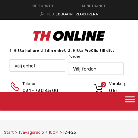
MITT KONTO
KUNDTJÄNST
HEJ.
LOGGA IN
REGISTRERA
|
1. Hitta hållare till din enhet
2. Hitta ProClip till ditt
fordon
Välj enhet
Välj fordon
Telefon:
Varukorg
0
031 - 730 45 00
0
kr
Start
Tvåvägsradio
ICOM
IC-F25