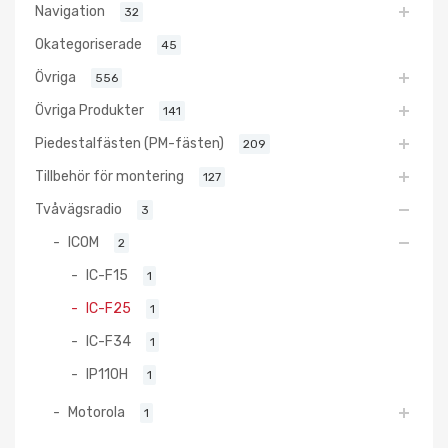
Navigation
32
Okategoriserade
45
Övriga
556
Övriga Produkter
141
Piedestalfästen (PM-fästen)
209
Tillbehör för montering
127
Tvåvägsradio
3
ICOM
2
IC-F15
1
IC-F25
1
IC-F34
1
IP110H
1
Motorola
1