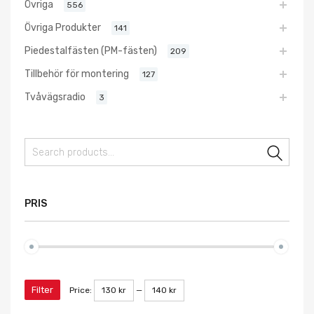
Övriga
556
Övriga Produkter
141
Piedestalfästen (PM-fästen)
209
Tillbehör för montering
127
Tvåvägsradio
3
Sear
PRIS
Filter
Price:
130 kr
—
140 kr