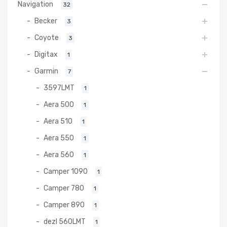
Navigation
32
Becker
3
Coyote
3
Digitax
1
Garmin
7
3597LMT
1
Aera 500
1
Aera 510
1
Aera 550
1
Aera 560
1
Camper 1090
1
Camper 780
1
Camper 890
1
dezl 560LMT
1