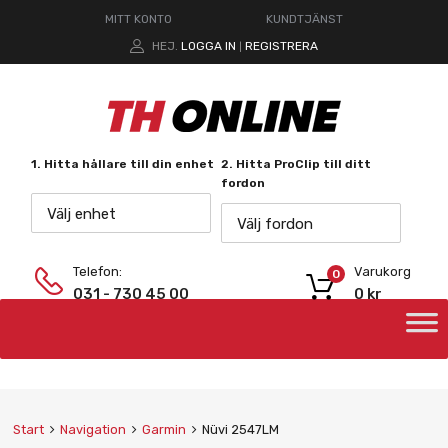
MITT KONTO
KUNDTJÄNST
HEJ.
LOGGA IN
REGISTRERA
|
1. Hitta hållare till din enhet
2. Hitta ProClip till ditt
fordon
Välj enhet
Välj fordon
Telefon:
Varukorg
0
031 - 730 45 00
0
kr
Start
Navigation
Garmin
Nüvi 2547LM