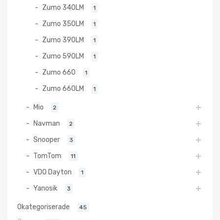
Zumo 340LM
1
Zumo 350LM
1
Zumo 390LM
1
Zumo 590LM
1
Zumo 660
1
Zumo 660LM
1
Mio
2
Navman
2
Snooper
3
TomTom
11
VDO Dayton
1
Yanosik
3
Okategoriserade
45