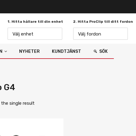
1. Hitta hållare till din enhet
2. Hitta ProClip till ditt fordon
Välj enhet
Välj fordon
N
NYHETER
KUNDTJÄNST
SÖK
o G4
the single result
Lägg i önskelista