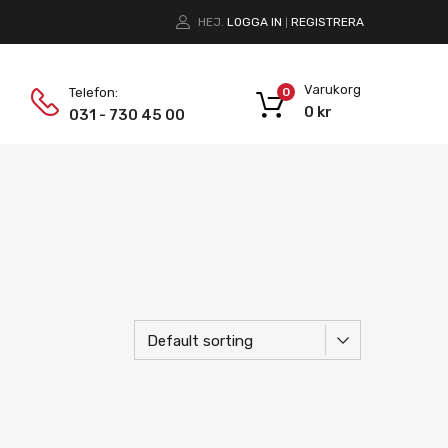
HEJ.
LOGGA IN
REGISTRERA
|
Varukorg
Telefon:
0
0
kr
031 - 730 45 00