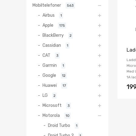
Mobiltelefoner
563
Airbus
1
Apple
175
BlackBerry
2
Cassidian
1
Lad
CAT
3
Ladd
Garmin
1
Micro
Med U
Google
12
1A la
Huawei
17
19
LG
2
Microsoft
3
Motorola
10
Droid Turbo
1
Droid Turbo 2
1