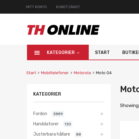
MITT KONTO
KUNDTJÄNST
KATEGORIER
START
BUTIKE
Start
Mobiltelefoner
Motorola
Moto G4
Mot
KATEGORIER
Showing 
Fordon
3889
Handdatorer
130
Justerbara hållare
88