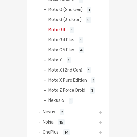
Moto G (2nd Gen)
1
Moto G (3rd Gen)
2
Moto G4
1
Moto G4 Plus
1
Moto G5 Plus
4
Moto X
1
Moto X (2nd Gen)
1
Moto X Pure Edition
1
Moto Z Force Droid
3
Nexus 6
1
Nexus
2
Nokia
15
OnePlus
14