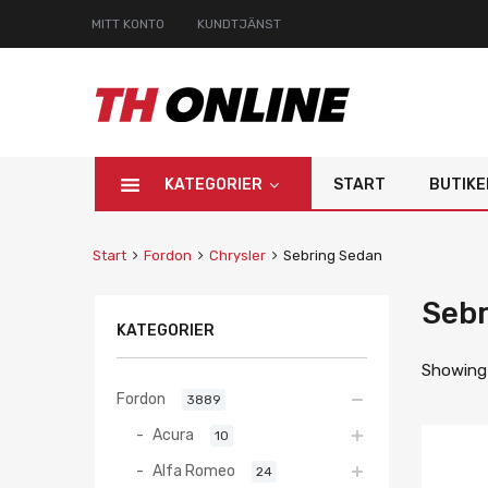
MITT KONTO
KUNDTJÄNST
KATEGORIER
START
BUTIKE
Start
Fordon
Chrysler
Sebring Sedan
Sebr
KATEGORIER
Showing 
Fordon
3889
Acura
10
Alfa Romeo
24