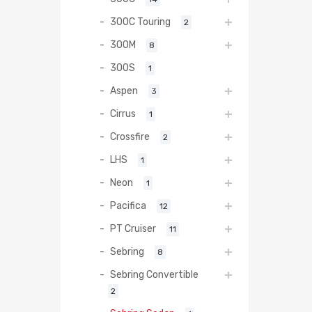
300C Touring
2
300M
8
300S
1
Aspen
3
Cirrus
1
Crossfire
2
LHS
1
Neon
1
Pacifica
12
PT Cruiser
11
Sebring
8
Sebring Convertible
2