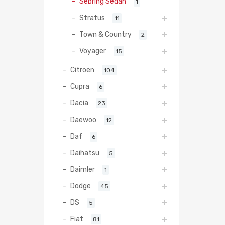
Sebring Sedan
1
Stratus
11
Town & Country
2
Voyager
15
Citroen
104
Cupra
6
Dacia
23
Daewoo
12
Daf
6
Daihatsu
5
Daimler
1
Dodge
45
DS
5
Fiat
81