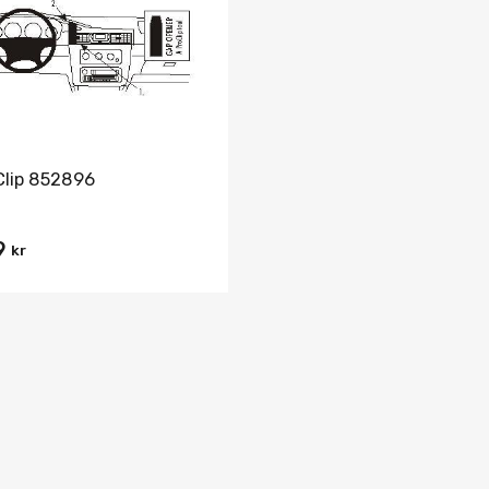
Jämför
Clip 852896
9
kr