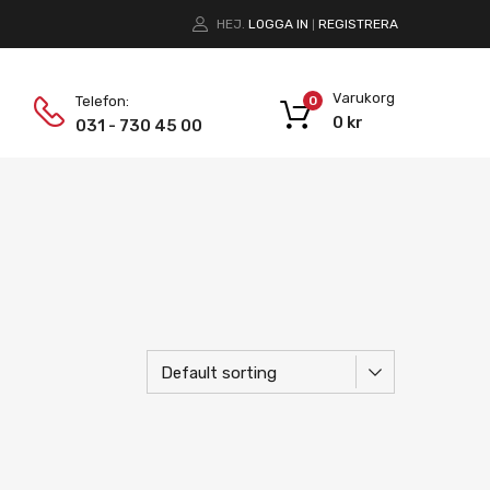
HEJ.
LOGGA IN
REGISTRERA
|
Varukorg
Telefon:
0
0
kr
031 - 730 45 00