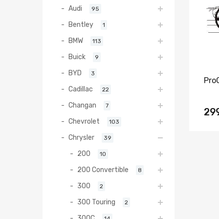
Audi
95
Bentley
1
BMW
113
Buick
9
BYD
3
Pro
Cadillac
22
Changan
7
29
Chevrolet
103
Chrysler
39
200
10
200 Convertible
8
300
2
300 Touring
2
300C
14