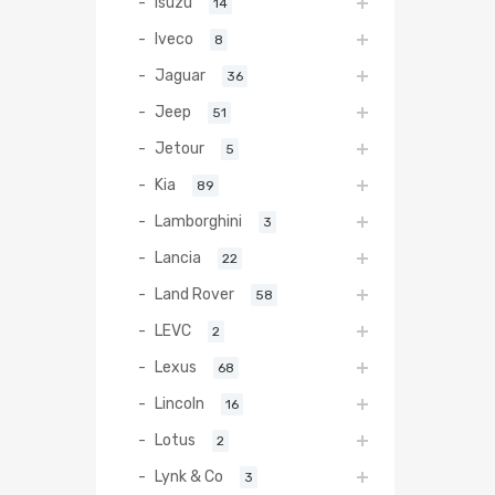
Isuzu
14
Iveco
8
Jaguar
36
Jeep
51
Jetour
5
Kia
89
Lamborghini
3
Lancia
22
Land Rover
58
LEVC
2
Lexus
68
Lincoln
16
Lotus
2
Lynk & Co
3