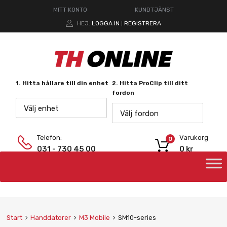
MITT KONTO
KUNDTJÄNST
HEJ.
LOGGA IN
REGISTRERA
|
1. Hitta hållare till din enhet
2. Hitta ProClip till ditt
fordon
Välj enhet
Välj fordon
Telefon:
Varukorg
0
031 - 730 45 00
0
kr
Start
Handdatorer
M3 Mobile
SM10-series