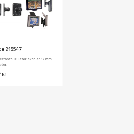
Jämför
te 215547
dsfäste. Kulstorleken är 17 mm i
ter.
9
kr