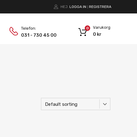
HEJ.
LOGGA IN
REGISTRERA
|
Varukorg
Telefon:
0
0
kr
031 - 730 45 00