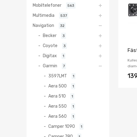
Mobiltelefoner
563
Multimedia
537
Navigation
32
Becker
3
Coyote
3
Fäs
Digitax
1
Kulle
Garmin
7
diame
13
3597LMT
1
Aera 500
1
Aera 510
1
Aera 550
1
Aera 560
1
Camper 1090
1
Camper 780
1