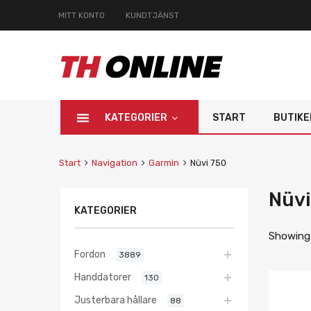
MITT KONTO
KUNDTJÄNST
KATEGORIER
START
BUTIKE
Start
Navigation
Garmin
Nüvi 750
Nüvi
KATEGORIER
Showing 
Fordon
3889
Handdatorer
130
Justerbara hållare
88