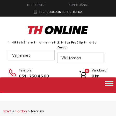
MITT KONTO
KUNDTJÄNST
HEJ.
LOGGA IN
REGISTRERA
|
1. Hitta hållare till din enhet
2. Hitta ProClip till ditt
fordon
Välj enhet
Välj fordon
Telefon:
Varukorg
0
031 - 730 45 00
0
kr
Start
Fordon
Mercury