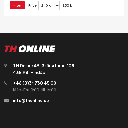
Filter
Price:
240 kr
—
250 kr
TH Online AB, Gröna Lund 108
438 98, Hindås
+46 (0)31 730 45 00
Mån-Fre 9:00 till 16:00
info@thonline.se