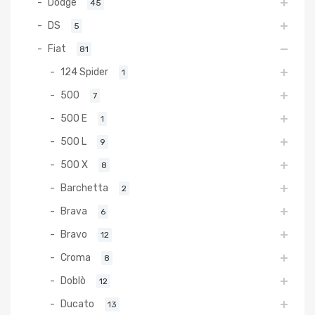
Dodge
45
DS
5
Fiat
81
124 Spider
1
500
7
500 E
1
500 L
9
500 X
8
Barchetta
2
Brava
6
Bravo
12
Croma
8
Doblò
12
Ducato
13