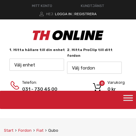
MITT KONTO
KUNDTJÄNST
HEJ.
LOGGA IN
REGISTRERA
|
1. Hitta hållare till din enhet
2. Hitta ProClip till ditt
fordon
Välj enhet
Välj fordon
Telefon:
Varukorg
0
031 - 730 45 00
0
kr
Start
Fordon
Fiat
Qubo