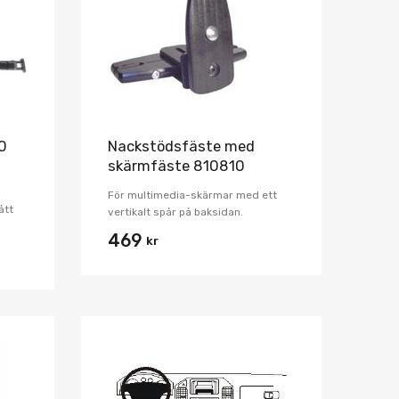
Jämför
Jämför
0
Nackstödsfäste med
skärmfäste 810810
För multimedia-skärmar med ett
ått
vertikalt spår på baksidan.
469
kr
Lägg i önskelista
Lägg i önskelist
Jämför
Jämför