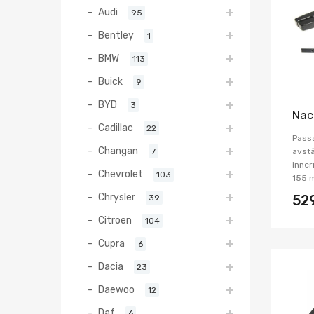
Audi
95
Bentley
1
BMW
113
Buick
9
BYD
3
Nac
Cadillac
22
Pass
Changan
7
avstå
inner
Chevrolet
103
155 
Chrysler
39
52
Citroen
104
Cupra
6
Dacia
23
Daewoo
12
Daf
6