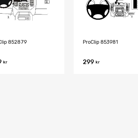
Clip 852879
ProClip 853981
9
299
kr
kr