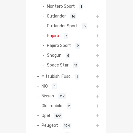
Montero Sport
1
Outlander
16
Outlander Sport
3
Pajero
9
Pajero Sport
9
Shogun
6
Space Star
11
Mitsubishi Fuso
1
NIO
4
Nissan
112
Oldsmobile
2
Opel
122
Peugeot
104