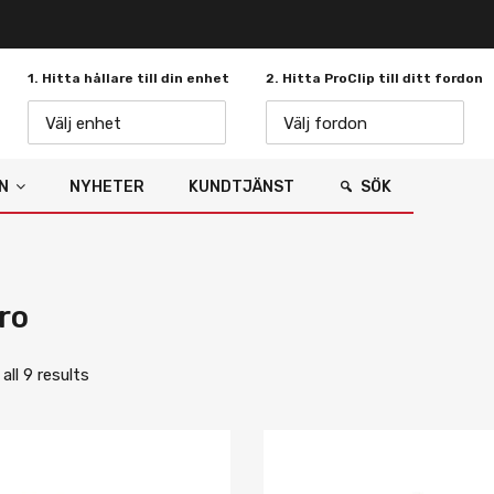
1. Hitta hållare till din enhet
2. Hitta ProClip till ditt fordon
Välj enhet
Välj fordon
N
NYHETER
KUNDTJÄNST
SÖK
ro
ll 9 results
Lägg i önskelista