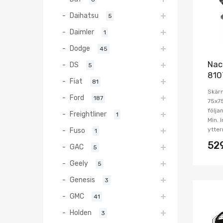
Daihatsu
5
Daimler
1
Dodge
45
Nac
DS
5
810
Fiat
81
Skärm
Ford
187
75x7
följa
Freightliner
1
Min. 
ytte
Fuso
1
52
GAC
5
Geely
5
Genesis
3
GMC
41
Holden
3