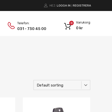
HEJ.
LOGGA IN
REGISTRERA
|
Varukorg
Telefon:
0
0
kr
031 - 730 45 00
Lägg i önskelista
Lägg i önskelist