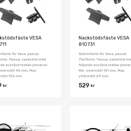
kstödsfäste VESA
Nackstödsfäste VESA
711
810731
fäste för Vesa, passar
Skärmfäste för Vesa, passar
5mm. Passar nackstöd med
75x75mm. Passar nackstöd m
nde avstånd mellan pinnarna:
följande avstånd mellan pinnar
innermått 95 mm, Max.
Min. innermått 151 mm, Max.
rmått 155 mm.
yttermått 211 mm.
9
529
kr
kr
Lägg i önskelista
Jämför