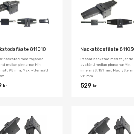
Jämför
kstödsfäste 811010
Nackstödsfäste 81103
ar nackstöd med följande
Passar nackstöd med följande
nd mellan pinnarna: Min.
avstånd mellan pinnarna: Min.
mått 95 mm, Max. yttermått
innermått 151 mm, Max. ytterm
mm.
211 mm.
9
529
kr
kr
Lägg i önskelista
Jämför