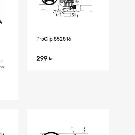
ProClip 852816
299
kr
ed
na:
Lägg i önskelista
Lägg i önskelist
Jämför
Jämför