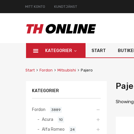
MITT KONTO
KUNDTJÄNST
KATEGORIER
START
BUTIKE
Start
Fordon
Mitsubishi
Pajero
Paje
KATEGORIER
Showing a
Fordon
3889
Acura
10
Alfa Romeo
24