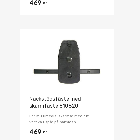
469
kr
Nackstödsfäste med
skärmfäste 810820
För multimedia-skärmar med ett
vertikalt spår på baksidan.
469
kr