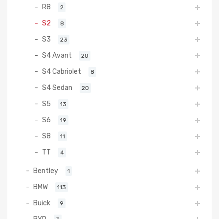
R8
2
S2
8
S3
23
S4 Avant
20
S4 Cabriolet
8
S4 Sedan
20
S5
13
S6
19
S8
11
TT
4
Bentley
1
BMW
113
Buick
9