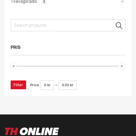
Tvåvägsradio
3
Sear
PRIS
Filter
Price:
0 kr
—
530 kr