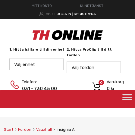
MITT KONTO
KUNDTJÄNST
HEJ.
LOGGA IN
REGISTRERA
|
1. Hitta hållare till din enhet
2. Hitta ProClip till ditt
fordon
Välj enhet
Välj fordon
Telefon:
Varukorg
0
031 - 730 45 00
0
kr
Start
Fordon
Vauxhall
Insignia A