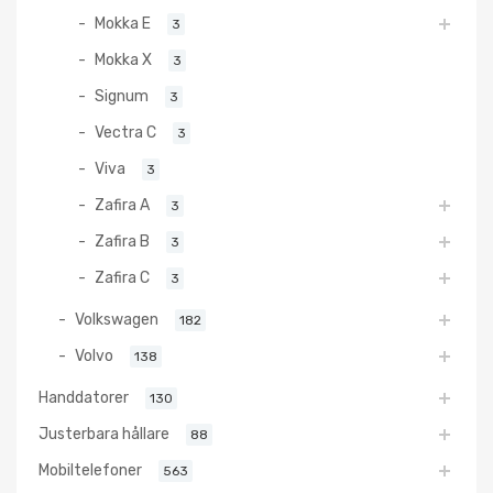
Mokka E
3
Mokka X
3
Signum
3
Vectra C
3
Viva
3
Zafira A
3
Zafira B
3
Zafira C
3
Volkswagen
182
Volvo
138
Handdatorer
130
Justerbara hållare
88
Mobiltelefoner
563