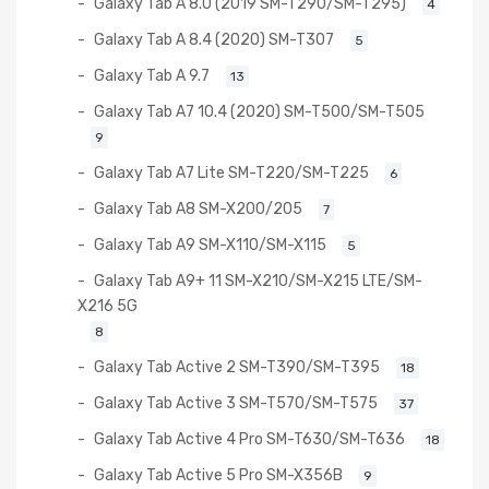
Galaxy Tab A 8.0 (2019 SM-T290/SM-T295)
4
Galaxy Tab A 8.4 (2020) SM-T307
5
Galaxy Tab A 9.7
13
Galaxy Tab A7 10.4 (2020) SM-T500/SM-T505
9
Galaxy Tab A7 Lite SM-T220/SM-T225
6
Galaxy Tab A8 SM-X200/205
7
Galaxy Tab A9 SM-X110/SM-X115
5
Galaxy Tab A9+ 11 SM-X210/SM-X215 LTE/SM-
X216 5G
8
Galaxy Tab Active 2 SM-T390/SM-T395
18
Galaxy Tab Active 3 SM-T570/SM-T575
37
Galaxy Tab Active 4 Pro SM-T630/SM-T636
18
Galaxy Tab Active 5 Pro SM-X356B
9