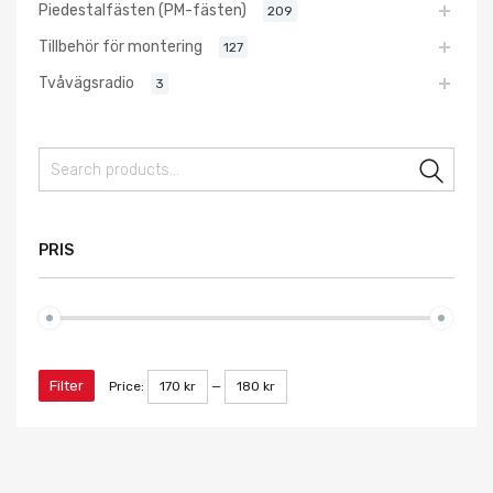
Piedestalfästen (PM-fästen)
209
Tillbehör för montering
127
Tvåvägsradio
3
Sear
PRIS
Filter
Price:
170 kr
—
180 kr