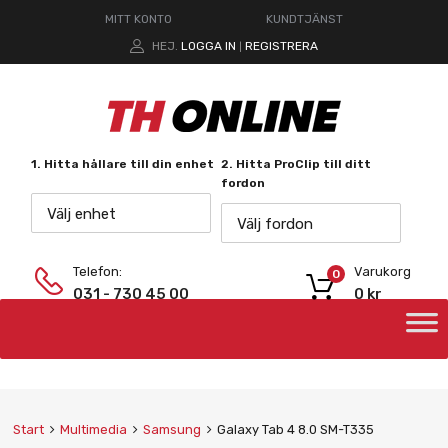
MITT KONTO
KUNDTJÄNST
HEJ.
LOGGA IN
REGISTRERA
|
1. Hitta hållare till din enhet
2. Hitta ProClip till ditt
fordon
Välj enhet
Välj fordon
Telefon:
Varukorg
0
031 - 730 45 00
0
kr
Start
Multimedia
Samsung
Galaxy Tab 4 8.0 SM-T335