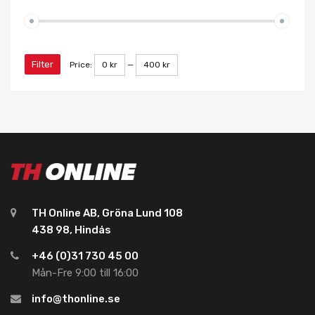
Filter
Price:
0 kr
—
400 kr
TH Online AB, Gröna Lund 108
438 98, Hindås
+46 (0)31 730 45 00
Mån-Fre 9:00 till 16:00
info@thonline.se