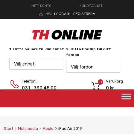
MITT KONTO
KUNDTJÄNST
HEJ.
LOGGA IN
REGISTRERA
|
1. Hitta hållare till din enhet
2. Hitta ProClip till ditt
fordon
Välj enhet
Välj fordon
Telefon:
Varukorg
0
031 - 730 45 00
0
kr
Start
Multimedia
Apple
iPad Air 2019