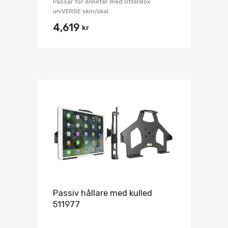
Passar för enheter med OtterBox
uniVERSE skin/skal.
4,619
kr
Passiv hållare med kulled
511977