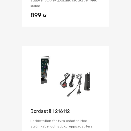
adapter. Apple-godkänd laddkabel. Med
kulled.
899
kr
Bordsställ 216112
Laddstation för fyra enheter. Med
strömkabel och stickproppsadapters.