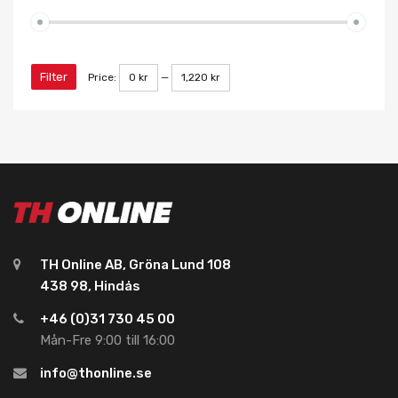
Filter
Price:
0 kr
—
1,220 kr
TH Online AB, Gröna Lund 108
438 98, Hindås
+46 (0)31 730 45 00
Mån-Fre 9:00 till 16:00
info@thonline.se