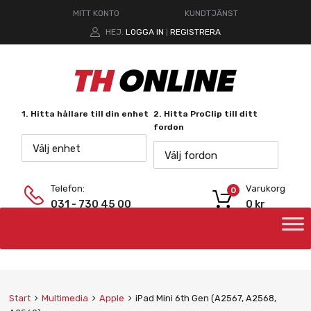
MITT KONTO
KUNDTJÄNST
HEJ.
LOGGA IN
REGISTRERA
|
1. Hitta hållare till din enhet
2. Hitta ProClip till ditt
fordon
Välj enhet
Välj fordon
Telefon:
Varukorg
0
031 - 730 45 00
0
kr
Start
Multimedia
Apple
iPad Mini 6th Gen (A2567, A2568,