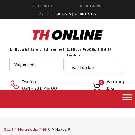
MITT KONTO
KUNDTJÄNST
HEJ.
LOGGA IN
REGISTRERA
|
1. Hitta hållare till din enhet
2. Hitta ProClip till ditt
fordon
Välj enhet
Välj fordon
Telefon:
Varukorg
0
031 - 730 45 00
0
kr
Start
Multimedia
HTC
Nexus 9