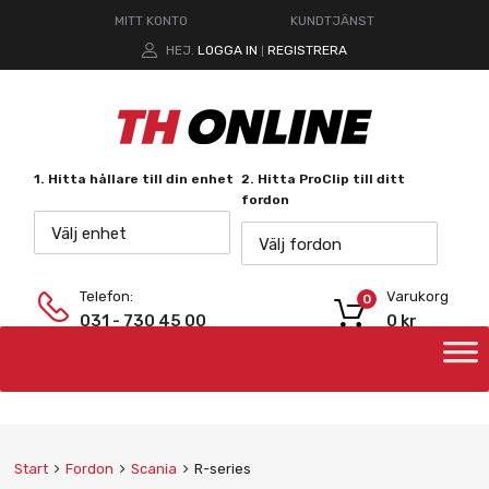
MITT KONTO
KUNDTJÄNST
HEJ.
LOGGA IN
REGISTRERA
|
1. Hitta hållare till din enhet
2. Hitta ProClip till ditt
fordon
Välj enhet
Välj fordon
Telefon:
Varukorg
0
031 - 730 45 00
0
kr
Start
Fordon
Scania
R-series