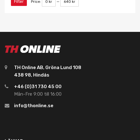
Filter
Price:
0 kr
—
640 kr
TH Online AB, Gröna Lund 108
438 98, Hindås
+46 (0)31 730 45 00
Mån-Fre 9:00 till 16:00
info@thonline.se