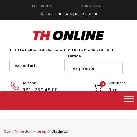
MITT KONTO
KUNDTJÄNST
HEJ.
LOGGA IN
REGISTRERA
|
1. Hitta hållare till din enhet
2. Hitta ProClip till ditt
fordon
Välj enhet
Välj fordon
Telefon:
Varukorg
0
031 - 730 45 00
0
kr
Start
Fordon
Jeep
Gladiator