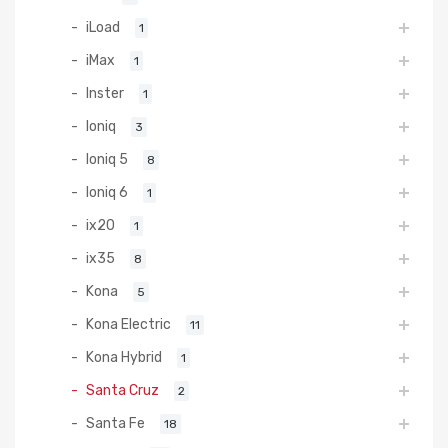
iLoad
1
iMax
1
Inster
1
Ioniq
3
Ioniq 5
8
Ioniq 6
1
ix20
1
ix35
8
Kona
5
Kona Electric
11
Kona Hybrid
1
Santa Cruz
2
Santa Fe
18