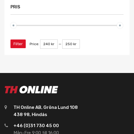
PRIS
Filter
Price:
240 kr
—
250 kr
TH Online AB, Gröna Lund 108
438 98, Hindås
+46 (0)31 730 45 00
Mån-Fre 9:00 till 16:00