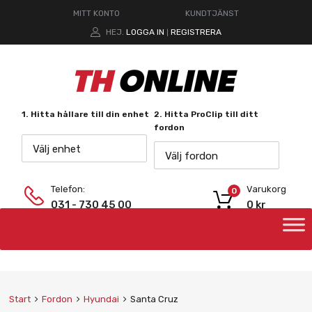
MITT KONTO
KUNDTJÄNST
HEJ.
LOGGA IN
REGISTRERA
|
1. Hitta hållare till din enhet
2. Hitta ProClip till ditt
fordon
Välj enhet
Välj fordon
Telefon:
Varukorg
0
031 - 730 45 00
0
kr
Start
Fordon
Hyundai
Santa Cruz