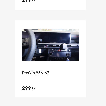
299
kr
ProClip 856167
299
kr