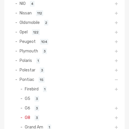
NIO
4
Nissan
112
Oldsmobile
2
Opel
122
Peugeot
104
Plymouth
3
Polaris
1
Polestar
3
Pontiac
15
Firebird
1
G5
3
G6
3
G8
3
Grand Am
1