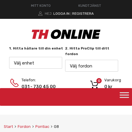
MITT KONTO
KUNDTJÄNST
HEJ.
LOGGA IN
REGISTRERA
|
1. Hitta hållare till din enhet
2. Hitta ProClip till ditt
fordon
Välj enhet
Välj fordon
Telefon:
Varukorg
0
031 - 730 45 00
0
kr
Start
Fordon
Pontiac
G8