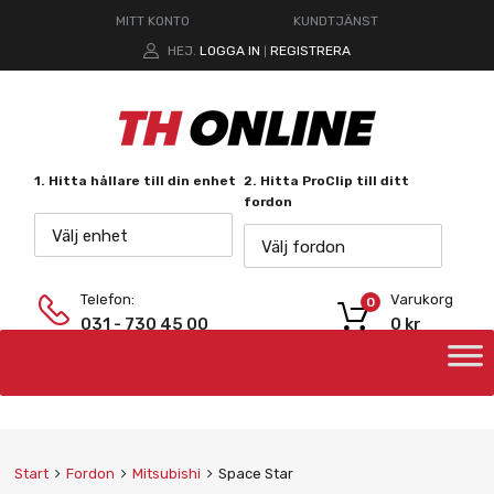
MITT KONTO
KUNDTJÄNST
HEJ.
LOGGA IN
REGISTRERA
|
1. Hitta hållare till din enhet
2. Hitta ProClip till ditt
fordon
Välj enhet
Välj fordon
Telefon:
Varukorg
0
031 - 730 45 00
0
kr
Start
Fordon
Mitsubishi
Space Star