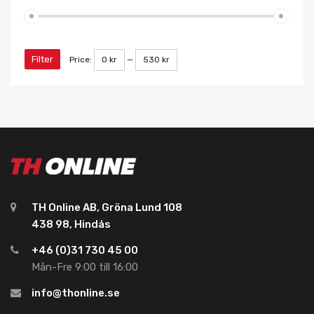
Filter
Price:
0 kr
—
530 kr
TH Online AB, Gröna Lund 108
438 98, Hindås
+46 (0)31 730 45 00
Mån-Fre 9:00 till 16:00
info@thonline.se