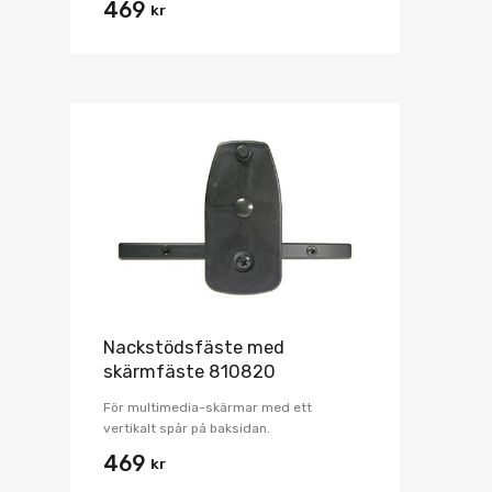
469
kr
Nackstödsfäste med
skärmfäste 810820
För multimedia-skärmar med ett
vertikalt spår på baksidan.
469
kr