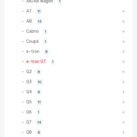
A6/A6 Wagon
1
A7
11
A8
13
Cabrio
1
Coupé
1
e-tron
8
e-tron GT
1
Q2
8
Q3
10
Q4
8
Q5
11
Q6
1
Q7
14
Q8
8