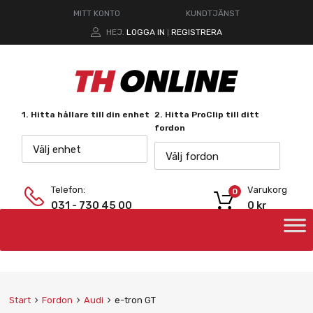
MITT KONTO
KUNDTJÄNST
HEJ.
LOGGA IN
REGISTRERA
|
1. Hitta hållare till din enhet
2. Hitta ProClip till ditt
fordon
Välj enhet
Välj fordon
Telefon:
Varukorg
0
031 - 730 45 00
0
kr
Start
Fordon
Audi
e-tron GT