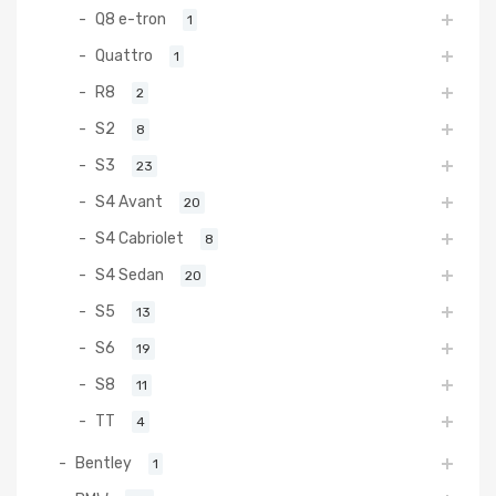
Q8 e-tron
1
Quattro
1
R8
2
S2
8
S3
23
S4 Avant
20
S4 Cabriolet
8
S4 Sedan
20
S5
13
S6
19
S8
11
TT
4
Bentley
1