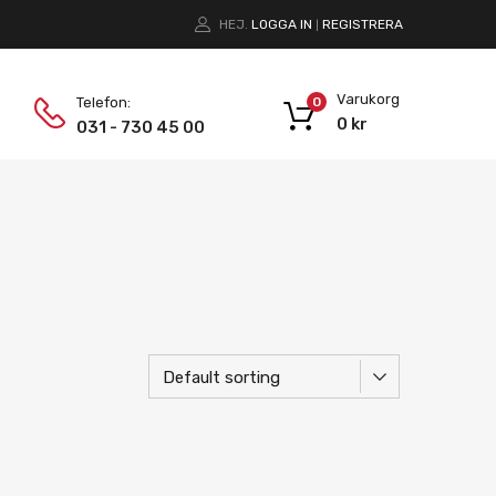
HEJ.
LOGGA IN
REGISTRERA
|
Varukorg
Telefon:
0
0
kr
031 - 730 45 00