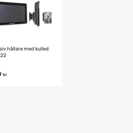
Jämför
siv hållare med kulled
522
9
kr