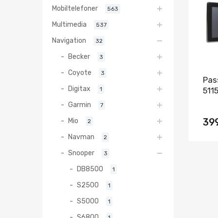
Mobiltelefoner
563
Multimedia
537
Navigation
32
Becker
3
Coyote
3
Pas
Digitax
1
511
Garmin
7
Mio
39
2
Navman
2
Snooper
3
DB8500
1
S2500
1
S5000
1
S6800
1