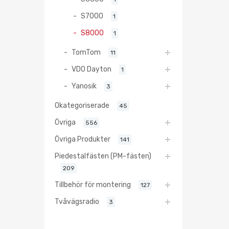
S7000
1
S8000
1
TomTom
11
VDO Dayton
1
Yanosik
3
Okategoriserade
45
Övriga
556
Övriga Produkter
141
Piedestalfästen (PM-fästen)
209
Tillbehör för montering
127
Tvåvägsradio
3