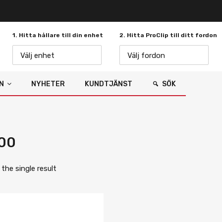
1. Hitta hållare till din enhet
2. Hitta ProClip till ditt fordon
Välj enhet
Välj fordon
N
NYHETER
KUNDTJÄNST
SÖK
00
the single result
Lägg i önskelista