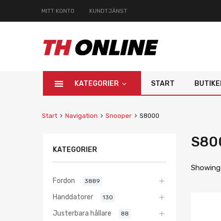
MITT KONTO
KUNDTJÄNST
KATEGORIER
START
BUTIKE
Start
Navigation
Snooper
S8000
S80
KATEGORIER
Showing 
Fordon
3889
Handdatorer
130
Justerbara hållare
88