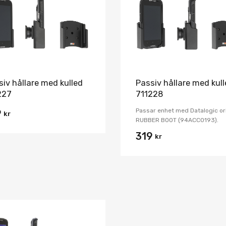
Jämför
siv hållare med kulled
Passiv hållare med kul
227
711228
Passar enhet med Datalogic or
9
kr
RUBBER BOOT (94ACC0193).
319
kr
Lägg i önskelista