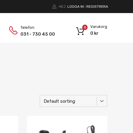
HEJ.
LOGGA IN
REGISTRERA
|
Varukorg
Telefon:
0
0
kr
031 - 730 45 00
Lägg i önskelista
Lägg i önskelist