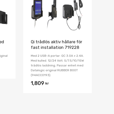
Jämför
Jämför
led
Qi trådlös aktiv hållare för
fast installation 719228
iginal
Med 2 USB-A portar: QC 3.0A + 2.4A.
Med kulled. 12/24 Volt. 5/7.5/10/15W
trådlös laddning. Passar enhet med
Datalogic original RUBBER BOOT
(94ACC0193).
1,809
kr