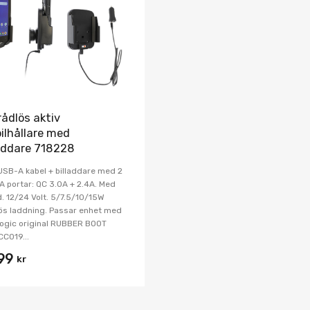
Jämför
rådlös aktiv
ilhållare med
laddare 718228
SB-A kabel + billaddare med 2
 portar: QC 3.0A + 2.4A. Med
d. 12/24 Volt. 5/7.5/10/15W
ös laddning. Passar enhet med
ogic original RUBBER BOOT
C019...
699
kr