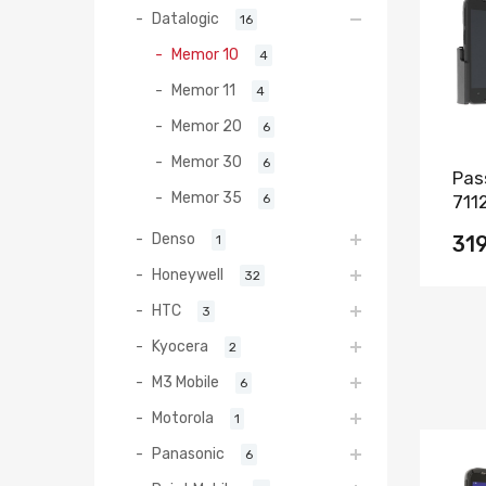
Datalogic
16
Memor 10
4
Memor 11
4
Memor 20
6
Memor 30
6
Pas
Memor 35
6
711
Denso
1
31
Honeywell
32
HTC
3
Kyocera
2
M3 Mobile
6
Motorola
1
Panasonic
6