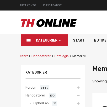
MITT KONTO
KUNDTJÄNST
KATEGORIER
START
BUTIKE
Start
Handdatorer
Datalogic
Memor 10
Mem
KATEGORIER
Showing a
Fordon
3889
Handdatorer
130
CipherLab
21