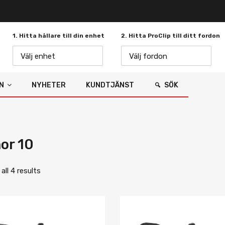
1. Hitta hållare till din enhet
2. Hitta ProClip till ditt fordon
Välj enhet
Välj fordon
N
NYHETER
KUNDTJÄNST
SÖK
or 10
ll 4 results
Lägg i önskelista