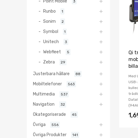
Point Mobile
3
Runbo
1
Sonim
2
Symbol
1
Unitech
3
Webfleet
Qi t
5
mob
Zebra
29
bil
Justerbara hållare
88
Med U
USB-A
Mobiltelefoner
563
kulle
Multimedia
trådl
537
Datal
Navigation
32
(94AC
Okategoriserade
1,
45
Övriga
556
Övriga Produkter
141